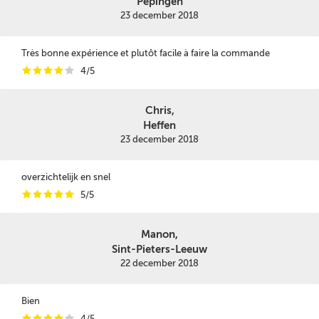
Pepingen
23 december 2018
Très bonne expérience et plutôt facile à faire la commande
i
i
i
i
i
4/5
Chris,
Heffen
23 december 2018
overzichtelijk en snel
i
i
i
i
i
5/5
Manon,
Sint-Pieters-Leeuw
22 december 2018
Bien
i
i
i
i
i
4/5