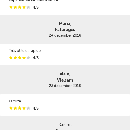
Rapide et facile. Rien a redire
i
i
i
i
i
4/5
Maria,
Paturages
24 december 2018
Très utile et rapide
i
i
i
i
i
4/5
alain,
Vielsam
23 december 2018
Facilité
i
i
i
i
i
4/5
Karim,