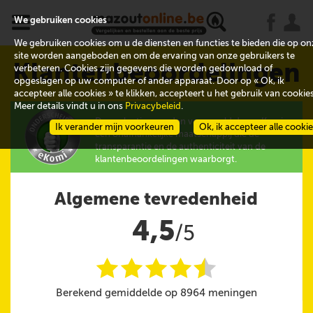
x
j
u
We gebruiken cookies
We gebruiken cookies om u de diensten en functies te bieden die op on
site worden aangeboden en om de ervaring van onze gebruikers te
Klantenbeoordelingen
verbeteren. Cookies zijn gegevens die worden gedownload of
opgeslagen op uw computer of ander apparaat. Door op « Ok, ik
accepteer alle cookies » te klikken, accepteert u het gebruik van cookies
Meer details vindt u in ons
Privacybeleid
.
De evaluaties worden verzameld door eKomi,
Ik verander mijn voorkeuren
Ok, ik accepteer alle cooki
een onafhankelijke maatschappij die de
transparantie en de authenticiteit van de
klantenbeoordelingen waarborgt.
Algemene tevredenheid
4,5
/5
i
i
i
i
i
@
Berekend gemiddelde op 8964 meningen