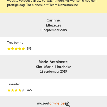
website voldoet aan uw verwachtingen. Wij wensen u nog een
prettige dag. Tot binnenkort! Team Mazoutonline
Carinne,
Ellezelles
12 september 2019
Tres bonne
i
i
i
i
i
5/5
Marie-Antoinette,
Sint-Maria-Horebeke
12 september 2019
Tevreden
i
i
i
i
i
4/5