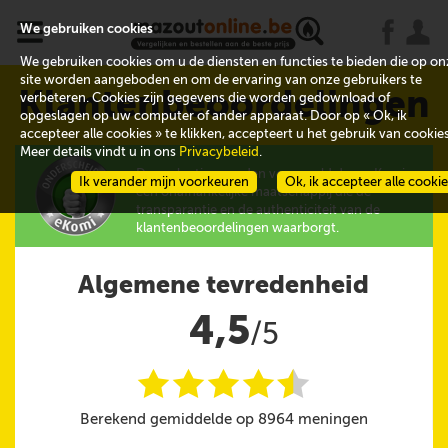
x
j
u
We gebruiken cookies
We gebruiken cookies om u de diensten en functies te bieden die op on
site worden aangeboden en om de ervaring van onze gebruikers te
Klantenbeoordelingen
verbeteren. Cookies zijn gegevens die worden gedownload of
opgeslagen op uw computer of ander apparaat. Door op « Ok, ik
accepteer alle cookies » te klikken, accepteert u het gebruik van cookies
Meer details vindt u in ons
Privacybeleid
.
De evaluaties worden verzameld door eKomi,
Ik verander mijn voorkeuren
Ok, ik accepteer alle cooki
een onafhankelijke maatschappij die de
transparantie en de authenticiteit van de
klantenbeoordelingen waarborgt.
Algemene tevredenheid
4,5
/5
i
i
i
i
i
@
Berekend gemiddelde op 8964 meningen