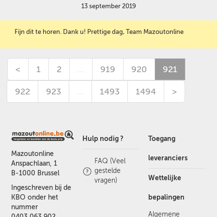
13 september 2019
Fijn dit te horen. Dank u! Prettige dag, Team Mazoutonline
<
1
2
…
919
920
921
922
923
…
1493
1494
>
Hulp nodig ?
Toegang
Mazoutonline
leveranciers
FAQ (Veel
Anspachlaan, 1
gestelde
B-1000 Brussel
Wettelijke
vragen)
Ingeschreven bij de
bepalingen
KBO onder het
nummer
Algemene
0403.063.902