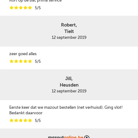
Kort op de bal, prima service
i
i
i
i
i
5/5
Robert,
Tielt
12 september 2019
zeer goed alles
i
i
i
i
i
5/5
Jill,
Heusden
12 september 2019
Eerste keer dat we mazout bestellen (net verhuisd). Ging vlot!
Bedankt daarvoor
i
i
i
i
i
5/5