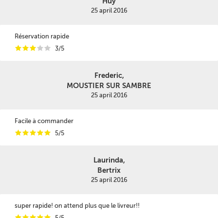
Huy
25 april 2016
Réservation rapide
i
i
i
i
i
3/5
Frederic,
MOUSTIER SUR SAMBRE
25 april 2016
Facile à commander
i
i
i
i
i
5/5
Laurinda,
Bertrix
25 april 2016
super rapide! on attend plus que le livreur!!
i
i
i
i
i
5/5