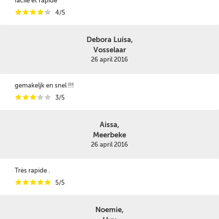
facile et rapide
i
i
i
i
i
4/5
Debora Luisa,
Vosselaar
26 april 2016
gemakeljk en snel !!!
i
i
i
i
i
3/5
Aissa,
Meerbeke
26 april 2016
Très rapide .
i
i
i
i
i
5/5
Noemie,