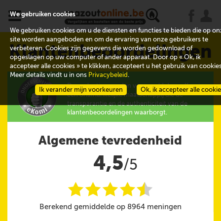
x
j
u
We gebruiken cookies
We gebruiken cookies om u de diensten en functies te bieden die op on
site worden aangeboden en om de ervaring van onze gebruikers te
Klantenbeoordelingen
verbeteren. Cookies zijn gegevens die worden gedownload of
opgeslagen op uw computer of ander apparaat. Door op « Ok, ik
accepteer alle cookies » te klikken, accepteert u het gebruik van cookies
Meer details vindt u in ons
Privacybeleid
.
De evaluaties worden verzameld door eKomi,
Ik verander mijn voorkeuren
Ok, ik accepteer alle cooki
een onafhankelijke maatschappij die de
transparantie en de authenticiteit van de
klantenbeoordelingen waarborgt.
Algemene tevredenheid
4,5
/5
i
i
i
i
i
@
Berekend gemiddelde op 8964 meningen