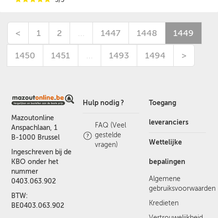
<
1
2
…
1447
1448
1449
1450
1451
…
1493
1494
>
Hulp nodig ?
Toegang
Mazoutonline
leveranciers
FAQ (Veel
Anspachlaan, 1
gestelde
B-1000 Brussel
Wettelijke
vragen)
Ingeschreven bij de
bepalingen
KBO onder het
nummer
Algemene
0403.063.902
gebruiksvoorwaarden
BTW:
Kredieten
BE0403.063.902
Vertrouwelijkheid