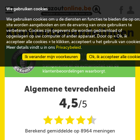
x
j
u
We gebruiken cookies
We gebruiken cookies om u de diensten en functies te bieden die op on
site worden aangeboden en om de ervaring van onze gebruikers te
Klantenbeoordelingen
verbeteren. Cookies zijn gegevens die worden gedownload of
opgeslagen op uw computer of ander apparaat. Door op « Ok, ik
accepteer alle cookies » te klikken, accepteert u het gebruik van cookies
Meer details vindt u in ons
Privacybeleid
.
De evaluaties worden verzameld door eKomi,
Ik verander mijn voorkeuren
Ok, ik accepteer alle cooki
een onafhankelijke maatschappij die de
transparantie en de authenticiteit van de
klantenbeoordelingen waarborgt.
Algemene tevredenheid
4,5
/5
i
i
i
i
i
@
Berekend gemiddelde op 8964 meningen