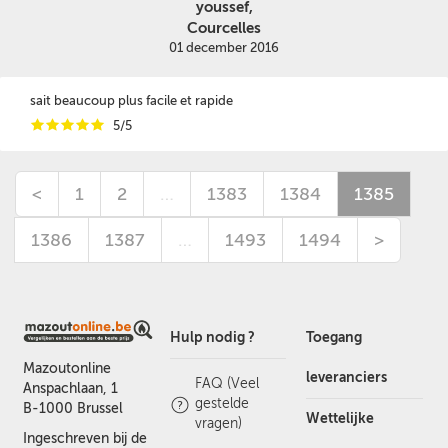
youssef,
Courcelles
01 december 2016
sait beaucoup plus facile et rapide
i
i
i
i
i
5/5
<
1
2
…
1383
1384
1385
1386
1387
…
1493
1494
>
Hulp nodig ?
Toegang
Mazoutonline
leveranciers
FAQ (Veel
Anspachlaan, 1
gestelde
B-1000 Brussel
Wettelijke
vragen)
Ingeschreven bij de