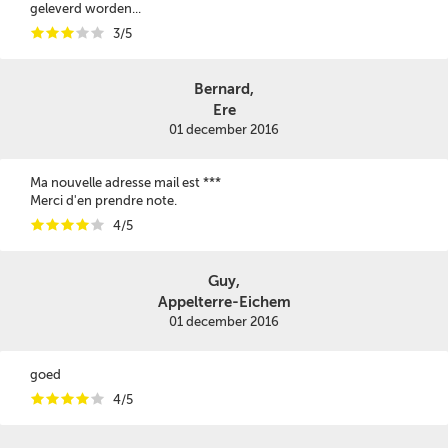
geleverd worden...
i
i
i
i
i
3/5
Bernard,
Ere
01 december 2016
Ma nouvelle adresse mail est ***
Merci d'en prendre note.
i
i
i
i
i
4/5
Guy,
Appelterre-Eichem
01 december 2016
goed
i
i
i
i
i
4/5