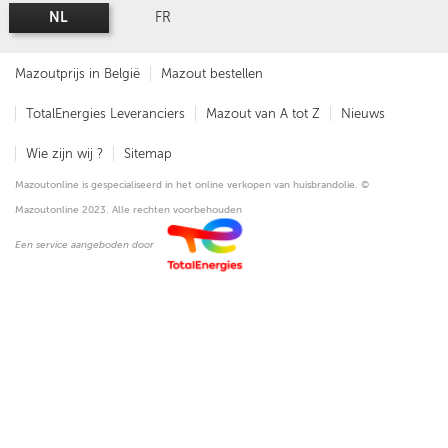
NL
FR
Mazoutprijs in België
Mazout bestellen
TotalEnergies Leveranciers
Mazout van A tot Z
Nieuws
Wie zijn wij ?
Sitemap
Mazoutonline is gespecialiseerd in het online verkopen van huisbrandolie. ©
Mazoutonline 2023. Alle rechten voorbehouden
Een service aangeboden door