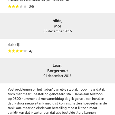
Première commande un peu fastidieuse
i
i
i
i
i
3/5
hilde,
Mol
02 december 2016
duidelijk
i
i
i
i
i
4/5
Leon,
Borgerhout
01 december 2016
Veel problemen bij het 'laden' van elke stap. ik hoop maar dat ik
toch met maar 1 bestelling genoteerd sta ! Dame aan telefoon
op 0800 nummer zei me vanmiddag dag ik gerust kon invullen
dat ik door nieuwe tank niet juist kon inschatten hoeveel er in de
tank kan, maar op einde van bestelling moest ik toch maar
aanklikken dat ik zeker ben dat alle bestelde liters kunnen