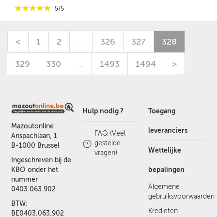
i
i
i
i
i
5/5
<
1
2
…
326
327
328
329
330
…
1493
1494
>
Hulp nodig ?
Toegang
Mazoutonline
leveranciers
FAQ (Veel
Anspachlaan, 1
gestelde
B-1000 Brussel
Wettelijke
vragen)
Ingeschreven bij de
bepalingen
KBO onder het
nummer
Algemene
0403.063.902
gebruiksvoorwaarden
BTW:
Kredieten
BE0403.063.902