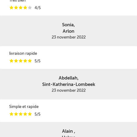
Très bien
i
i
i
i
i
4/5
Sonia,
Arlon
23 november 2022
livraison rapide
i
i
i
i
i
5/5
Abdellah,
Sint-Katherina-Lombeek
23 november 2022
Simple et rapide
i
i
i
i
i
5/5
Alain ,