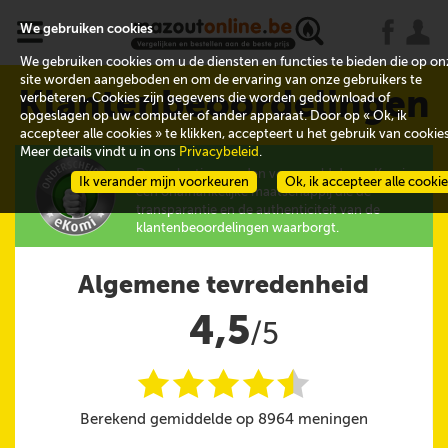
x
j
u
We gebruiken cookies
We gebruiken cookies om u de diensten en functies te bieden die op on
site worden aangeboden en om de ervaring van onze gebruikers te
Klantenbeoordelingen
verbeteren. Cookies zijn gegevens die worden gedownload of
opgeslagen op uw computer of ander apparaat. Door op « Ok, ik
accepteer alle cookies » te klikken, accepteert u het gebruik van cookies
Meer details vindt u in ons
Privacybeleid
.
De evaluaties worden verzameld door eKomi,
Ik verander mijn voorkeuren
Ok, ik accepteer alle cooki
een onafhankelijke maatschappij die de
transparantie en de authenticiteit van de
klantenbeoordelingen waarborgt.
Algemene tevredenheid
4,5
/5
i
i
i
i
i
@
Berekend gemiddelde op 8964 meningen