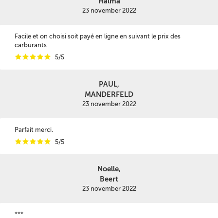
Halma
23 november 2022
Facile et on choisi soit payé en ligne en suivant le prix des
carburants
i
i
i
i
i
5/5
PAUL,
MANDERFELD
23 november 2022
Parfait merci.
i
i
i
i
i
5/5
Noelle,
Beert
23 november 2022
***