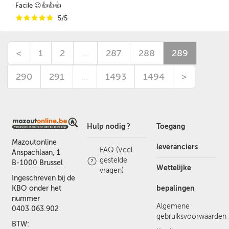
Facile 😉👍👍👍
i
i
i
i
i
5/5
<
1
2
…
287
288
289
290
291
…
1493
1494
>
Hulp nodig ?
Toegang
Mazoutonline
leveranciers
FAQ (Veel
Anspachlaan, 1
gestelde
B-1000 Brussel
Wettelijke
vragen)
Ingeschreven bij de
bepalingen
KBO onder het
nummer
Algemene
0403.063.902
gebruiksvoorwaarden
BTW: