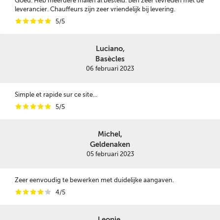
Goed. Heb meerdere malen al besteld. Ben zeer tevreden met de
leverancier. Chauffeurs zijn zeer vriendelijk bij levering.
i
i
i
i
i
5/5
Luciano,
Basècles
06 februari 2023
Simple et rapide sur ce site...
i
i
i
i
i
5/5
Michel,
Geldenaken
05 februari 2023
Zeer eenvoudig te bewerken met duidelijke aangaven.
i
i
i
i
i
4/5
Leonie,