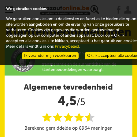
x
j
u
We gebruiken cookies
We gebruiken cookies om u de diensten en functies te bieden die op on
site worden aangeboden en om de ervaring van onze gebruikers te
Klantenbeoordelingen
verbeteren. Cookies zijn gegevens die worden gedownload of
opgeslagen op uw computer of ander apparaat. Door op « Ok, ik
accepteer alle cookies » te klikken, accepteert u het gebruik van cookies
Meer details vindt u in ons
Privacybeleid
.
De evaluaties worden verzameld door eKomi,
Ik verander mijn voorkeuren
Ok, ik accepteer alle cooki
een onafhankelijke maatschappij die de
transparantie en de authenticiteit van de
klantenbeoordelingen waarborgt.
Algemene tevredenheid
4,5
/5
i
i
i
i
i
@
Berekend gemiddelde op 8964 meningen