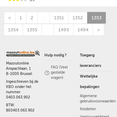
<
1
2
…
1351
1352
1353
1354
1355
…
1493
1494
>
Hulp nodig ?
Toegang
Mazoutonline
leveranciers
FAQ (Veel
Anspachlaan, 1
gestelde
B-1000 Brussel
Wettelijke
vragen)
Ingeschreven bij de
bepalingen
KBO onder het
nummer
Algemene
0403.063.902
gebruiksvoorwaarden
BTW:
Kredieten
BE0403.063.902
Vertrouwelijkheid