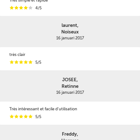
Très simple et rapide
i
i
i
i
i
4/5
laurent,
Noiseux
16 januari 2017
très clair
i
i
i
i
i
5/5
JOSEE,
Retinne
16 januari 2017
Très intéressant et facile d'utilisation
i
i
i
i
i
5/5
Freddy,