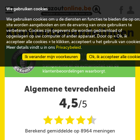
x
j
u
We gebruiken cookies
We gebruiken cookies om u de diensten en functies te bieden die op on
site worden aangeboden en om de ervaring van onze gebruikers te
Klantenbeoordelingen
verbeteren. Cookies zijn gegevens die worden gedownload of
opgeslagen op uw computer of ander apparaat. Door op « Ok, ik
accepteer alle cookies » te klikken, accepteert u het gebruik van cookies
Meer details vindt u in ons
Privacybeleid
.
De evaluaties worden verzameld door eKomi,
Ik verander mijn voorkeuren
Ok, ik accepteer alle cooki
een onafhankelijke maatschappij die de
transparantie en de authenticiteit van de
klantenbeoordelingen waarborgt.
Algemene tevredenheid
4,5
/5
i
i
i
i
i
@
Berekend gemiddelde op 8964 meningen