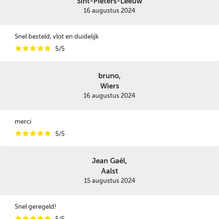
Sint-Pieters-Leeuw
16 augustus 2024
Snel besteld, vlot en duidelijk
i
i
i
i
i
5/5
bruno,
Wiers
16 augustus 2024
merci
i
i
i
i
i
5/5
Jean Gaël,
Aalst
15 augustus 2024
Snel geregeld!
i
i
i
i
i
5/5