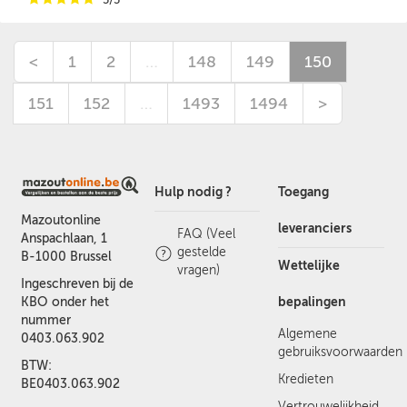
<
1
2
…
148
149
150
151
152
…
1493
1494
>
Hulp nodig ?
Toegang
Mazoutonline
leveranciers
FAQ (Veel
Anspachlaan, 1
gestelde
B-1000 Brussel
Wettelijke
vragen)
Ingeschreven bij de
bepalingen
KBO onder het
nummer
Algemene
0403.063.902
gebruiksvoorwaarden
BTW:
Kredieten
BE0403.063.902
Vertrouwelijkheid