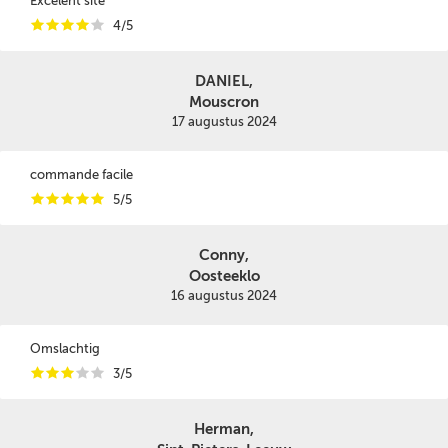
Excelent site
i
i
i
i
i
4/5
DANIEL,
Mouscron
17 augustus 2024
commande facile
i
i
i
i
i
5/5
Conny,
Oosteeklo
16 augustus 2024
Omslachtig
i
i
i
i
i
3/5
Herman,