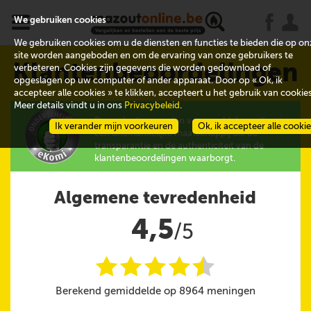
x
j
u
We gebruiken cookies
We gebruiken cookies om u de diensten en functies te bieden die op on
site worden aangeboden en om de ervaring van onze gebruikers te
Klantenbeoordelingen
verbeteren. Cookies zijn gegevens die worden gedownload of
opgeslagen op uw computer of ander apparaat. Door op « Ok, ik
accepteer alle cookies » te klikken, accepteert u het gebruik van cookies
Meer details vindt u in ons
Privacybeleid
.
De evaluaties worden verzameld door eKomi,
Ik verander mijn voorkeuren
Ok, ik accepteer alle cooki
een onafhankelijke maatschappij die de
transparantie en de authenticiteit van de
klantenbeoordelingen waarborgt.
Algemene tevredenheid
4,5
/5
i
i
i
i
i
@
Berekend gemiddelde op 8964 meningen