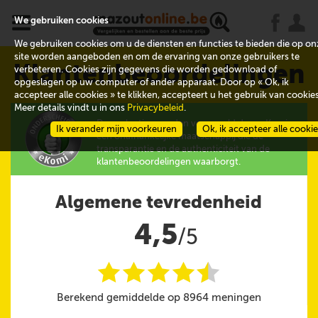
x
j
u
We gebruiken cookies
We gebruiken cookies om u de diensten en functies te bieden die op on
site worden aangeboden en om de ervaring van onze gebruikers te
Klantenbeoordelingen
verbeteren. Cookies zijn gegevens die worden gedownload of
opgeslagen op uw computer of ander apparaat. Door op « Ok, ik
accepteer alle cookies » te klikken, accepteert u het gebruik van cookies
Meer details vindt u in ons
Privacybeleid
.
De evaluaties worden verzameld door eKomi,
Ik verander mijn voorkeuren
Ok, ik accepteer alle cooki
een onafhankelijke maatschappij die de
transparantie en de authenticiteit van de
klantenbeoordelingen waarborgt.
Algemene tevredenheid
4,5
/5
i
i
i
i
i
@
Berekend gemiddelde op 8964 meningen