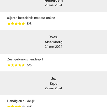
Heldergem
25 mei 2024
al jaren besteld via mazout online
i
i
i
i
i
5/5
Yves,
Alsemberg
24 mei 2024
Zeer gebruiksvriendelijk !
i
i
i
i
i
5/5
Jo,
Erpe
22 mei 2024
Handig en duidelijk
i
i
i
i
i
4/5