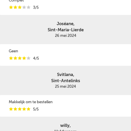
Complet
i
i
i
i
i
3/5
Joséane,
Sint-Maria-Lierde
26 mei 2024
Geen
i
i
i
i
i
4/5
Svitlana,
Sint-Antelinks
25 mei 2024
Makkelijk om te bestellen
i
i
i
i
i
5/5
willy,