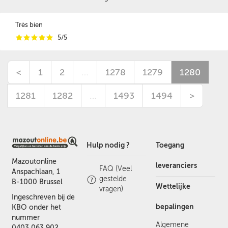
Très bien
i
i
i
i
i
5/5
<
1
2
…
1278
1279
1280
1281
1282
…
1493
1494
>
Hulp nodig ?
Toegang
Mazoutonline
leveranciers
FAQ (Veel
Anspachlaan, 1
gestelde
B-1000 Brussel
Wettelijke
vragen)
Ingeschreven bij de
bepalingen
KBO onder het
nummer
Algemene
0403.063.902