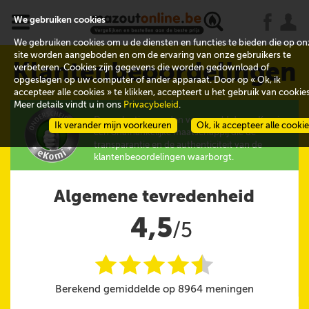
x
j
u
We gebruiken cookies
We gebruiken cookies om u de diensten en functies te bieden die op on
site worden aangeboden en om de ervaring van onze gebruikers te
Klantenbeoordelingen
verbeteren. Cookies zijn gegevens die worden gedownload of
opgeslagen op uw computer of ander apparaat. Door op « Ok, ik
accepteer alle cookies » te klikken, accepteert u het gebruik van cookies
Meer details vindt u in ons
Privacybeleid
.
De evaluaties worden verzameld door eKomi,
Ik verander mijn voorkeuren
Ok, ik accepteer alle cooki
een onafhankelijke maatschappij die de
transparantie en de authenticiteit van de
klantenbeoordelingen waarborgt.
Algemene tevredenheid
4,5
/5
i
i
i
i
i
@
Berekend gemiddelde op 8964 meningen