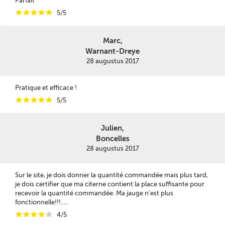
Parfait
i
i
i
i
i
5/5
Marc,
Warnant-Dreye
28 augustus 2017
Pratique et efficace !
i
i
i
i
i
5/5
Julien,
Boncelles
28 augustus 2017
Sur le site, je dois donner la quantité commandée mais plus tard,
je dois certifier que ma citerne contient la place suffisante pour
recevoir la quantité commandée. Ma jauge n'est plus
fonctionnelle!!!.....
i
i
i
i
i
4/5