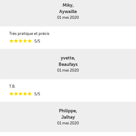
Miky,
Aywaille
01 mei 2020
Très pratique et précis
i
i
i
i
i
5/5
yvette,
Beaufays
01 mei 2020
T.B.
i
i
i
i
i
5/5
Philippe,
Jalhay
01 mei 2020