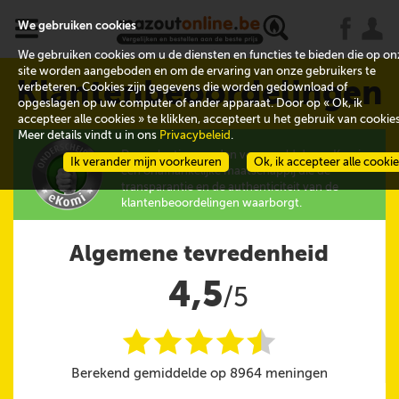
x
j
u
We gebruiken cookies
We gebruiken cookies om u de diensten en functies te bieden die op on
site worden aangeboden en om de ervaring van onze gebruikers te
Klantenbeoordelingen
verbeteren. Cookies zijn gegevens die worden gedownload of
opgeslagen op uw computer of ander apparaat. Door op « Ok, ik
accepteer alle cookies » te klikken, accepteert u het gebruik van cookies
Meer details vindt u in ons
Privacybeleid
.
De evaluaties worden verzameld door eKomi,
Ik verander mijn voorkeuren
Ok, ik accepteer alle cooki
een onafhankelijke maatschappij die de
transparantie en de authenticiteit van de
klantenbeoordelingen waarborgt.
Algemene tevredenheid
4,5
/5
i
i
i
i
i
@
Berekend gemiddelde op 8964 meningen