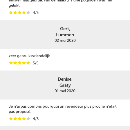
eerste maal gebruik van gemaakt ,na drie pogingen was het
gelukt
i
i
i
i
i
4/5
Gert,
Lummen
02 mei 2020
zeer gebruiksvriendelijk
i
i
i
i
i
5/5
Denise,
Graty
01 mei 2020
Je n'ai pas compris pourquoi un revendeur plus proche n'était
pas proposé.
i
i
i
i
i
4/5