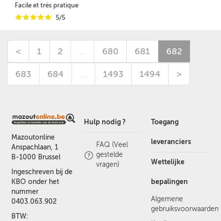
Facile et très pratique
i
i
i
i
i
5/5
<
1
2
…
680
681
682
683
684
…
1493
1494
>
Hulp nodig ?
Toegang
Mazoutonline
leveranciers
FAQ (Veel
Anspachlaan, 1
gestelde
B-1000 Brussel
Wettelijke
vragen)
Ingeschreven bij de
bepalingen
KBO onder het
nummer
Algemene
0403.063.902
gebruiksvoorwaarden
BTW: