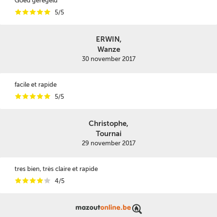
Goed geregeld
i
i
i
i
i
5/5
ERWIN,
Wanze
30 november 2017
facile et rapide
i
i
i
i
i
5/5
Christophe,
Tournai
29 november 2017
tres bien, très claire et rapide
i
i
i
i
i
4/5