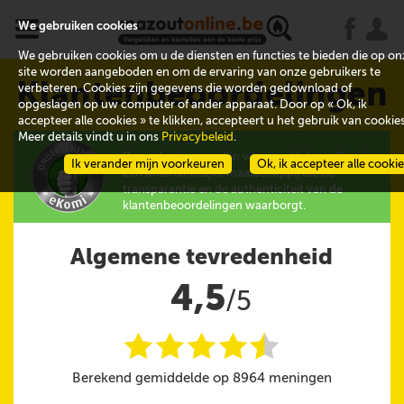
x
j
u
We gebruiken cookies
We gebruiken cookies om u de diensten en functies te bieden die op on
site worden aangeboden en om de ervaring van onze gebruikers te
Klantenbeoordelingen
verbeteren. Cookies zijn gegevens die worden gedownload of
opgeslagen op uw computer of ander apparaat. Door op « Ok, ik
accepteer alle cookies » te klikken, accepteert u het gebruik van cookies
Meer details vindt u in ons
Privacybeleid
.
De evaluaties worden verzameld door eKomi,
Ik verander mijn voorkeuren
Ok, ik accepteer alle cooki
een onafhankelijke maatschappij die de
transparantie en de authenticiteit van de
klantenbeoordelingen waarborgt.
Algemene tevredenheid
4,5
/5
i
i
i
i
i
@
Berekend gemiddelde op 8964 meningen