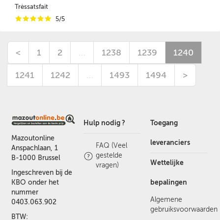
Trèssatsfait
i
i
i
i
i
5/5
<
1
2
…
1238
1239
1240
1241
1242
…
1493
1494
>
Hulp nodig ?
Toegang
Mazoutonline
leveranciers
FAQ (Veel
Anspachlaan, 1
gestelde
B-1000 Brussel
Wettelijke
vragen)
Ingeschreven bij de
bepalingen
KBO onder het
nummer
Algemene
0403.063.902
gebruiksvoorwaarden
BTW: