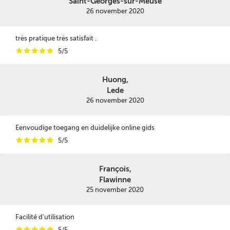
Saint-Georges-sur-Meuse
26 november 2020
très pratique très satisfait .
i
i
i
i
i
5/5
Huong,
Lede
26 november 2020
Eenvoudige toegang en duidelijke online gids
i
i
i
i
i
5/5
François,
Flawinne
25 november 2020
Facilité d'utilisation
i
i
i
i
i
5/5