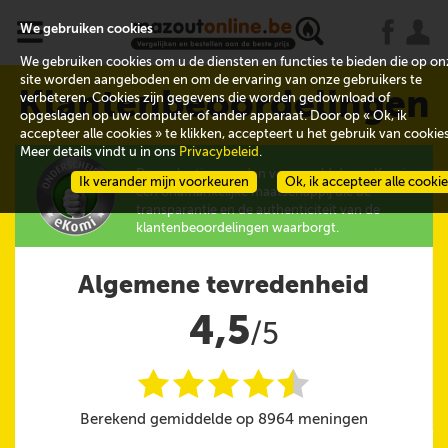
x
j
u
We gebruiken cookies
We gebruiken cookies om u de diensten en functies te bieden die op on
site worden aangeboden en om de ervaring van onze gebruikers te
Klantenbeoordelingen
verbeteren. Cookies zijn gegevens die worden gedownload of
opgeslagen op uw computer of ander apparaat. Door op « Ok, ik
accepteer alle cookies » te klikken, accepteert u het gebruik van cookies
Meer details vindt u in ons
Privacybeleid
.
De evaluaties worden verzameld door eKomi,
Ik verander mijn voorkeuren
Ok, ik accepteer alle cooki
een onafhankelijke maatschappij die de
transparantie en de authenticiteit van de
klantenbeoordelingen waarborgt.
Algemene tevredenheid
4,5
/5
i
i
i
i
i
@
Berekend gemiddelde op 8964 meningen