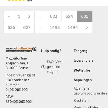
<
1
2
…
623
624
625
626
627
…
1493
1494
>
Hulp nodig ?
Toegang
Mazoutonline
leveranciers
FAQ (Veel
Anspachlaan, 1
gestelde
B-1000 Brussel
Wettelijke
vragen)
Ingeschreven bij de
bepalingen
KBO onder het
nummer
Algemene
0403.063.902
gebruiksvoorwaarden
BTW:
Kredieten
BE0403.063.902
Vertrouwelijkheid