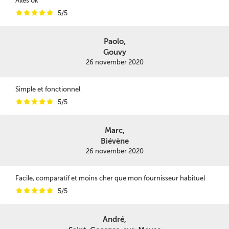
Alles ok
i
i
i
i
i
5/5
Paolo,
Gouvy
26 november 2020
Simple et fonctionnel
i
i
i
i
i
5/5
Marc,
Biévène
26 november 2020
Facile, comparatif et moins cher que mon fournisseur habituel
i
i
i
i
i
5/5
André,