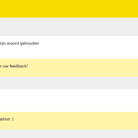
 zijn woord gehouden
or uw feedback!
ation :)