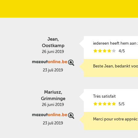
Jean,
iedereen heeft hem aan
Oostkamp
i
i
i
i
i
4/5
26 juni 2019
Beste Jean, bedankt vo
23 juli 2019
Mariusz,
Très satisfait
Grimminge
i
i
i
i
i
5/5
26 juni 2019
Merci pour votre appréci
23 juli 2019