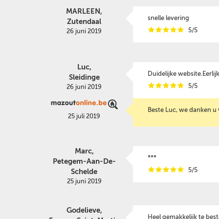
MARLEEN,
snelle levering
Zutendaal
i
i
i
i
i
5/5
26 juni 2019
Luc,
Duidelijke website.Eerlij
Sleidinge
i
i
i
i
i
5/5
26 juni 2019
Beste Luc, we danken u 
25 juli 2019
Marc,
***
Petegem-Aan-De-
i
i
i
i
i
5/5
Schelde
25 juni 2019
Godelieve,
Heel gemakkelijk te best