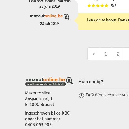
Fouron-Saint-Martin
i
i
i
i
i
5/5
25 juni 2019
Leuk dit te horen. Dank
23 juli 2019
<
1
2
Hulp nodig ?
Mazoutonline
FAQ (Veel gestelde vra
Anspachlaan, 1
B-1000 Brussel
Ingeschreven bij de KBO
onder het nummer
0403.063.902