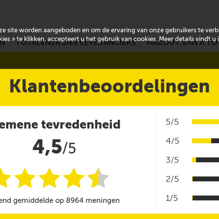
onze site worden aangeboden en om de ervaring van onze gebruikers te ver
es » te klikken, accepteert u het gebruik van cookies. Meer details vindt u
EN
TOTALENERGIES LEVERANCIERS
MAZOUT VAN A TO
Klantenbeoordelingen
5/5
emene tevredenheid
4,5
4/5
/5
3/5
i
i
i
i
i
@
2/5
1/5
end gemiddelde op 8964 meningen