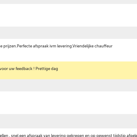
ke prijzen.Perfecte afspraak ivm levering.Vriendelijke chauffeur
voor uw feedback ! Prettige dag
ellen , snel een afspraak van levering gekregen en op gewenst tijdstip afgel