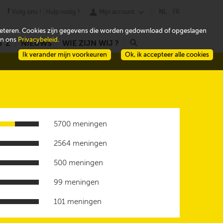
Volg ons !
Hulp nodig ?
Mijn account
NL
FR
beteren. Cookies zijn gegevens die worden gedownload of opgeslagen
 in ons
Privacybeleid
.
T Z
NIEUWS
WIE ZIJN WIJ ?
r
Ik verander mijn voorkeuren
Ok, ik accepteer alle cookies
5700 meningen
2564 meningen
500 meningen
99 meningen
101 meningen