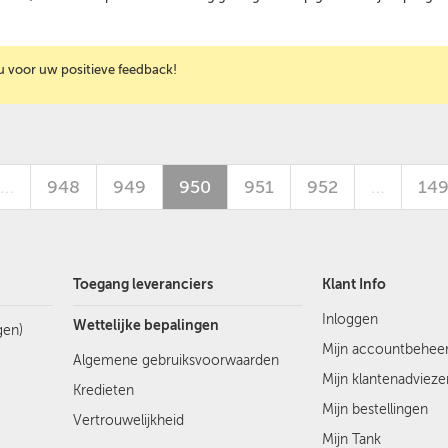
 u voor uw positieve feedback!
…
948
949
950
951
952
…
14
Toegang leveranciers
Klant Info
Inloggen
Wettelijke bepalingen
gen)
Mijn accountbehee
Algemene gebruiksvoorwaarden
Mijn klantenadvieze
Kredieten
Mijn bestellingen
Vertrouwelijkheid
Mijn Tank