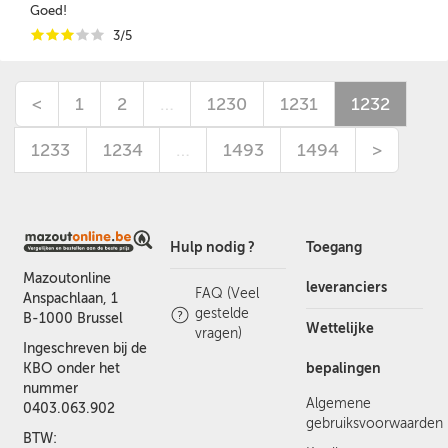
Goed!
i
i
i
i
i
3/5
<
1
2
…
1230
1231
1232
1233
1234
…
1493
1494
>
Hulp nodig ?
Toegang
Mazoutonline
leveranciers
FAQ (Veel
Anspachlaan, 1
gestelde
B-1000 Brussel
Wettelijke
vragen)
Ingeschreven bij de
bepalingen
KBO onder het
nummer
Algemene
0403.063.902
gebruiksvoorwaarden
BTW: