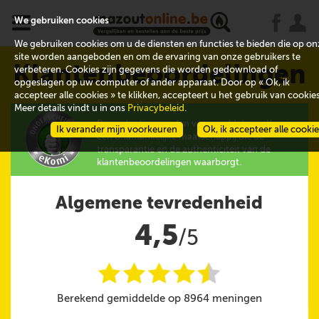
x
j
u
We gebruiken cookies
We gebruiken cookies om u de diensten en functies te bieden die op on
site worden aangeboden en om de ervaring van onze gebruikers te
Klantenbeoordelingen
verbeteren. Cookies zijn gegevens die worden gedownload of
opgeslagen op uw computer of ander apparaat. Door op « Ok, ik
accepteer alle cookies » te klikken, accepteert u het gebruik van cookies
Meer details vindt u in ons
Privacybeleid
.
De evaluaties worden verzameld door eKomi,
Ik verander mijn voorkeuren
Ok, ik accepteer alle cooki
een onafhankelijke maatschappij die de
transparantie en de authenticiteit van de
klantenbeoordelingen waarborgt.
Algemene tevredenheid
4,5
/5
i
i
i
i
i
@
Berekend gemiddelde op 8964 meningen