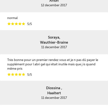
Arlon
12 december 2017
normal
i
i
i
i
i
5/5
Soraya,
Wauthier-Braine
11 december 2017
Très bonne pour un premier rendez vous et je n pas dû payer le
supplément pour l abri gel qui était inutile mais que j is quand
même pris
i
i
i
i
i
5/5
Diossina ,
Haaltert
11 december 2017