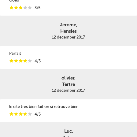
Goed
i
i
i
i
i
3/5
Jerome,
Hensies
12 december 2017
Parfait
i
i
i
i
i
4/5
olivier,
Tertre
12 december 2017
le cite très bien fait on si retrouve bien
i
i
i
i
i
4/5
Luc,