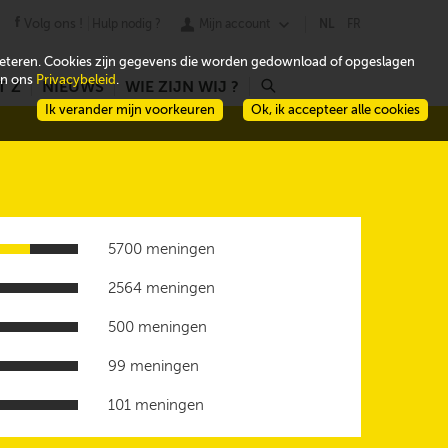
Volg ons !
Hulp nodig ?
Mijn account
NL
FR
beteren. Cookies zijn gegevens die worden gedownload of opgeslagen
 in ons
Privacybeleid
.
T Z
NIEUWS
WIE ZIJN WIJ ?
r
Ik verander mijn voorkeuren
Ok, ik accepteer alle cookies
5700 meningen
2564 meningen
500 meningen
99 meningen
101 meningen