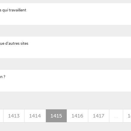
 qui travaillent
ue d'autres sites
on ?
1413
1414
1415
1416
1417
…
1