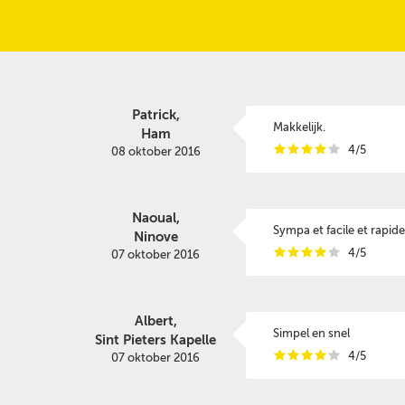
Patrick,
Makkelijk.
Ham
i
i
i
i
i
4/5
08 oktober 2016
Naoual,
Sympa et facile et rapide
Ninove
i
i
i
i
i
4/5
07 oktober 2016
Albert,
Simpel en snel
Sint Pieters Kapelle
i
i
i
i
i
4/5
07 oktober 2016