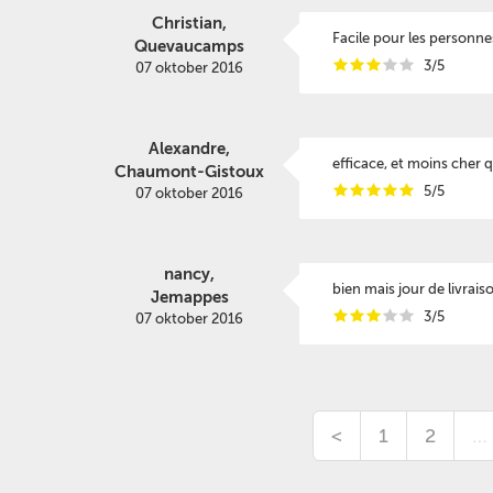
Christian,
Facile pour les personnes
Quevaucamps
i
i
i
i
i
3/5
07 oktober 2016
Alexandre,
efficace, et moins cher q
Chaumont-Gistoux
i
i
i
i
i
5/5
07 oktober 2016
nancy,
bien mais jour de livrais
Jemappes
i
i
i
i
i
3/5
07 oktober 2016
<
1
2
…