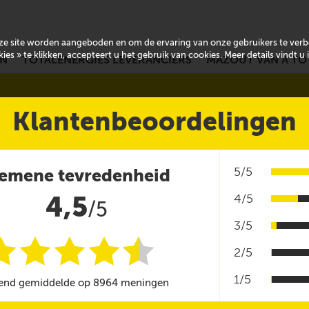
onze site worden aangeboden en om de ervaring van onze gebruikers te ver
es » te klikken, accepteert u het gebruik van cookies. Meer details vindt u
EN
TOTALENERGIES LEVERANCIERS
MAZOUT VAN A TO
Klantenbeoordelingen
5/5
emene tevredenheid
4,5
4/5
/5
3/5
i
i
i
i
i
@
2/5
1/5
end gemiddelde op 8964 meningen