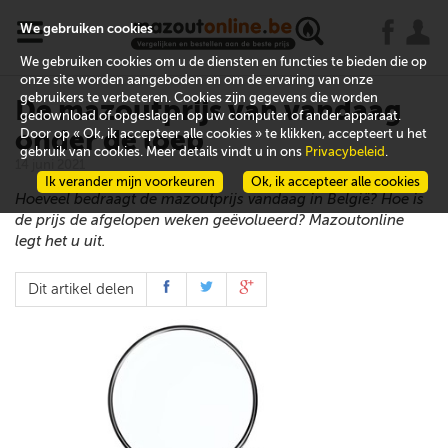
x
j
u
We gebruiken cookies
We gebruiken cookies om u de diensten en functies te bieden die op
onze site worden aangeboden en om de ervaring van onze
gebruikers te verbeteren. Cookies zijn gegevens die worden
De mazoutprijs van vandaag
gedownload of opgeslagen op uw computer of ander apparaat.
onder de loep
Door op « Ok, ik accepteer alle cookies » te klikken, accepteert u het
gebruik van cookies. Meer details vindt u in ons
Privacybeleid
.
14 juni 2021
Ik verander mijn voorkeuren
Ok, ik accepteer alle cookies
Hoeveel bedraagt de mazoutprijs vandaag in België? Hoe is
de prijs de afgelopen weken geëvolueerd? Mazoutonline
legt het u uit.
Dit artikel delen