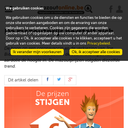
x
j
u
We gebruiken cookies
We gebruiken cookies om u de diensten en functies te bieden die op
onze site worden aangeboden en om de ervaring van onze
gebruikers te verbeteren. Cookies zijn gegevens die worden
De mazoutprijs herstelt zich
gedownload of opgeslagen op uw computer of ander apparaat.
Door op « Ok, ik accepteer alle cookies » te klikken, accepteert u het
18 november 2020
gebruik van cookies. Meer details vindt u in ons
Privacybeleid
.
De hoop op een coronavaccin en de verkiezing van Joe
Ik verander mijn voorkeuren
Ok, ik accepteer alle cookies
Biden in het Witte Huis duwen de beursnoteringen van
aardolie de hoogte in. De mazoutprijzen volgden diezelfde
trend.
Dit artikel delen