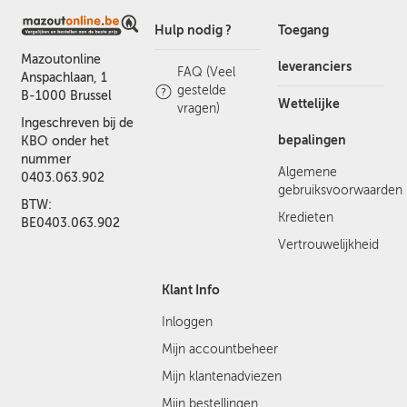
Hulp nodig ?
Toegang
Mazoutonline
leveranciers
FAQ (Veel
Anspachlaan, 1
gestelde
B-1000 Brussel
Wettelijke
vragen)
Ingeschreven bij de
bepalingen
KBO onder het
nummer
Algemene
0403.063.902
gebruiksvoorwaarden
BTW:
Kredieten
BE0403.063.902
Vertrouwelijkheid
Klant Info
Inloggen
Mijn accountbeheer
Mijn klantenadviezen
Mijn bestellingen