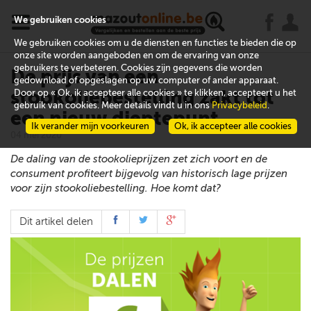
x
j
u
We gebruiken cookies
We gebruiken cookies om u de diensten en functies te bieden die op
onze site worden aangeboden en om de ervaring van onze
gebruikers te verbeteren. Cookies zijn gegevens die worden
De prijs van een
gedownload of opgeslagen op uw computer of ander apparaat.
stookoliebestelling zakt tot
Door op « Ok, ik accepteer alle cookies » te klikken, accepteert u het
gebruik van cookies. Meer details vindt u in ons
Privacybeleid
.
een nieuw dieptepunt
Ik verander mijn voorkeuren
Ok, ik accepteer alle cookies
04 mei 2020
De daling van de stookolieprijzen zet zich voort en de
consument profiteert bijgevolg van historisch lage prijzen
voor zijn stookoliebestelling. Hoe komt dat?
Dit artikel delen