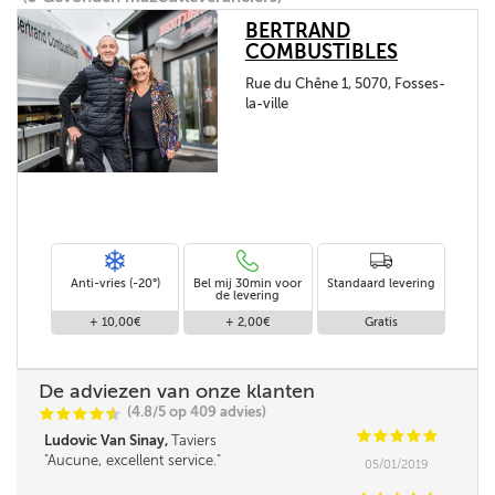
BERTRAND
COMBUSTIBLES
Rue du Chêne 1, 5070, Fosses-
la-ville
Anti-vries (-20°)
Bel mij 30min voor
Standaard levering
de levering
+ 10,00€
+ 2,00€
Gratis
De adviezen van onze klanten
(4.8/5 op 409 advies)
C
C
C
C
i
@
C
C
C
C
C
Ludovic Van Sinay,
Taviers
Aucune, excellent service.
05/01/2019