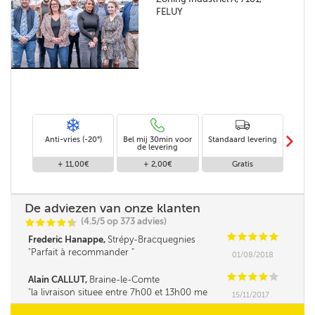
FELUY
m
Anti-vries (-20°)
Bel mij 30min voor
Standaard levering
Le
de levering
af
+ 11,00€
+ 2,00€
Gratis
De adviezen van onze klanten
(4.5/5 op 373 advies)
C
C
C
C
i
@
C
C
C
C
C
Frederic Hanappe,
Strépy-Bracquegnies
Parfait à recommander
01/08/2018
C
C
C
C
C
Alain CALLUT,
Braine-le-Comte
la livraison situee entre 7h00 et 13h00 me
15/11/2017
parait tres longue. la fourchette ne pourrait elle
pas être un peu réduite. Merci