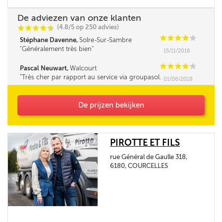
De adviezen van onze klanten
(4.8/5 op 250 advies)
C
C
C
C
i
@
C
C
C
C
C
Stéphane Davenne,
Solre-Sur-Sambre
Généralement très bien
15/11/2016
C
C
C
C
C
Pascal Neuwart,
Walcourt
Très cher par rapport au service via groupasol.
01/06/2018
Seul le délai m'a obligé à commander là. Je m'y
prendrai à l'avance à l'avenir. Rien à redire sur
la qualité du service mais chacun agit de la
De prijzen bekijken
même façon...
PIROTTE ET FILS
rue Général de Gaulle 318,
6180, COURCELLES