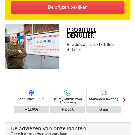
De prijzen bekijken
PROXIFUEL
DEMULIER
Rue du Canal, 5, 7170, Bois-
d'Haine
m
Anti-vries (-20°)
Bel mij 30min voor
Standaard levering
Le
de levering
af
+ 11,00€
+ 2,00€
Gratis
De adviezen van onze klanten
Geen klantenadviezen vandaag