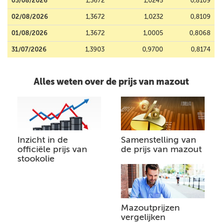
03/08/2026
1,3672
1,0245
0,8109
02/08/2026
1,3672
1,0232
0,8109
01/08/2026
1,3672
1,0005
0,8068
31/07/2026
1,3903
0,9700
0,8174
Alles weten over de prijs van mazout
Inzicht in de
Samenstelling van
officiële prijs van
de prijs van mazout
stookolie
Mazoutprijzen
vergelijken