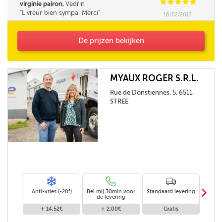
C
C
C
C
C
virginie pairon,
Vedrin
Livreur bien sympa. Merci
16/02/2017
De prijzen bekijken
MYAUX ROGER S.R.L.
Rue de Donstiennes, 5, 6511,
STREE
m
Anti-vries (-20°)
Bel mij 30min voor
Standaard levering
Le
de levering
af
+ 14,52€
+ 2,00€
Gratis