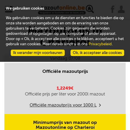
x
j
u
We gebruiken cookies
We gebruiken cookies om u de diensten en functies te bieden die op
onze site worden aangeboden en om de ervaring van onze
Mazoutprijs in
gebruikers te verbeteren. Cookies zijn gegevens die worden
gedownload of opgeslagen op uw computer of ander apparaat.
Charleroi
Door op « Ok, ik accepteer alle cookies » te klikken, accepteert u het
gebruik van cookies. Meer details vindt u in ons
Privacybeleid
.
Ik verander mijn voorkeuren
Ok, ik accepteer alle cookies
Vandaag 07/08
Officiële mazoutprijs
1,2249€
Officiële prijs per liter voor
2000
l mazout
Officiële mazoutprijs voor
1000
L
m
Minimumprijs van mazout op
Mazoutonline op Charleroi