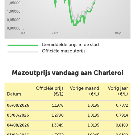
Gemiddelde prijs in de stad
Officiële mazoutprijs
Mazoutprijs vandaag aan Charleroi
Officiële prijs
Vorige maand
Vorig jaar
Datum
(€/L)
(€/L)
(€/L)
06/08/2026
1,1978
1,0195
0,7872
05/08/2026
1,2790
1,0195
0,7914
04/08/2026
1,3849
1,0195
0,8109