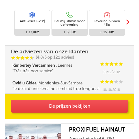
m
Anti-vries (-20°)
Bel mij 30min voor
Levering binnen
Stand
de levering
48u
+ 17,00€
+ 5,00€
+ 15,00€
De adviezen van onze klanten
(4.8/5 op 121 advies)
C
C
C
C
i
@
C
C
C
C
C
Kimberley Vercammen ,
Leernes
Très très bon service
08/12/2016
C
C
C
C
C
Ovidiu Gidea,
Montignies-Sur-Sambre
le delai d'une semaine semblait trop longue, a
10/10/2018
cause de ça on a payé quelques euros en plus,
pas correct, au moin que le prix reste bloqué le
jour de la commande
De prijzen bekijken
PROXIFUEL HAINAUT
Zoning Industriel A, 7181,