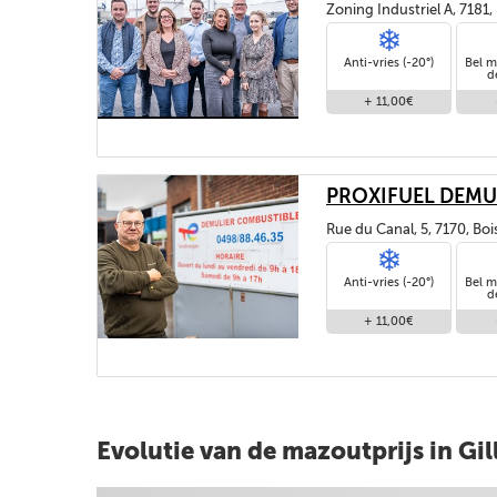
Zoning Industriel A, 7181
Anti-vries (-20°)
Bel m
d
+ 11,00€
PROXIFUEL DEMU
Rue du Canal, 5, 7170, Bo
Anti-vries (-20°)
Bel m
d
+ 11,00€
Evolutie van de mazoutprijs in Gil