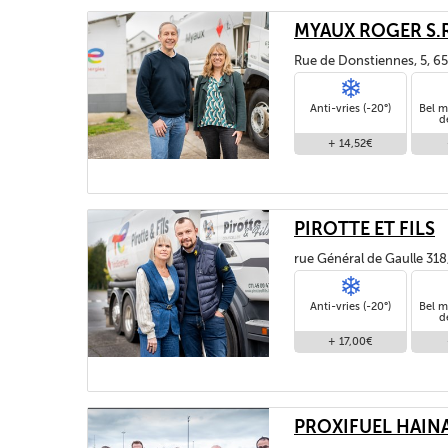
MYAUX ROGER S.R
Rue de Donstiennes, 5, 65
Anti-vries (-20°)
Bel m
d
+ 14,52€
PIROTTE ET FILS
rue Général de Gaulle 3
Anti-vries (-20°)
Bel m
d
+ 17,00€
PROXIFUEL HAIN