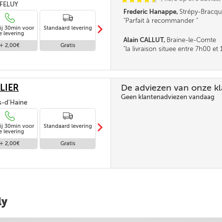
, FELUY
Frederic Hanappe,
Strépy-Bracqu
Parfait à recommander
m
ij 30min voor
Standaard levering
Levering in
e levering
afwezigheid
Alain CALLUT,
Braine-le-Comte
+ 2,00€
Gratis
Gratis
la livraison situee entre 7h00 e
parait tres longue. la fourchette n
pas être un peu réduite. Merci
LIER
De adviezen van onze k
Geen klantenadviezen vandaag
is-d'Haine
m
ij 30min voor
Standaard levering
Levering in
e levering
afwezigheid
+ 2,00€
Gratis
Gratis
ly