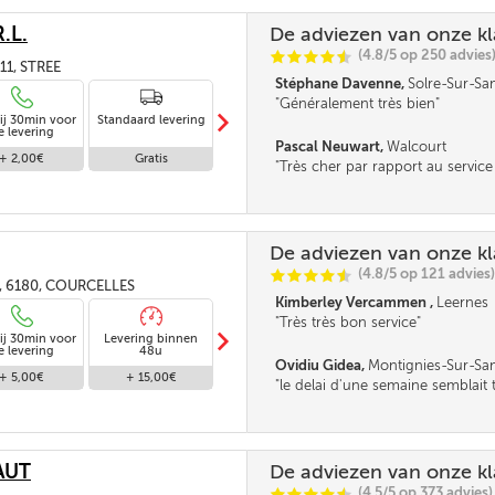
.L.
De adviezen van onze k
(4.8/5 op 250 advies
C
C
C
C
i
@
11, STREE
Stéphane Davenne,
Solre-Sur-S
Généralement très bien
m
ij 30min voor
Standaard levering
Levering in
e levering
afwezigheid
Pascal Neuwart,
Walcourt
+ 2,00€
Gratis
Gratis
Très cher par rapport au service
Seul le délai m'a obligé à comma
prendrai à l'avance à l'avenir. Rie
la qualité du service mais chacun
même façon...
De adviezen van onze k
(4.8/5 op 121 advies)
C
C
C
C
i
@
18, 6180, COURCELLES
Kimberley Vercammen ,
Leernes
Très très bon service
m
ij 30min voor
Levering binnen
Standaard levering
Levering binnen
e levering
48u
24u
Ovidiu Gidea,
Montignies-Sur-Sa
+ 5,00€
+ 15,00€
Gratis
+ 25,00€
le delai d'une semaine semblait 
cause de ça on a payé quelques 
pas correct, au moin que le prix 
jour de la commande
AUT
De adviezen van onze k
(4.5/5 op 373 advies)
C
C
C
C
i
@