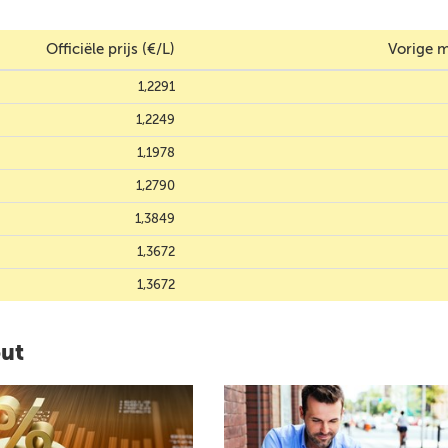
Officiële prijs (€/L)
Vorige m
1,2291
1,2249
1,1978
1,2790
1,3849
1,3672
1,3672
out