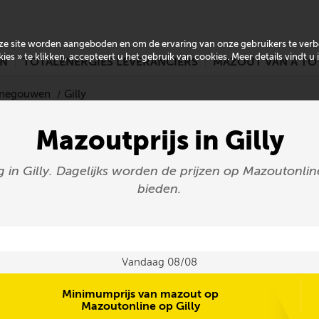
onze site worden aangeboden en om de ervaring van onze gebruikers te ver
es » te klikken, accepteert u het gebruik van cookies. Meer details vindt u
EN
TOTALENERGIES LEVERANCIERS
MAZOUT VAN A TO
Henegouwen
Gilly
Mazoutprijs in Gilly
 in Gilly. Dagelijks worden de prijzen op Mazoutonlin
bieden.
Vandaag 08/08
Minimumprijs van mazout op
Mazoutonline op Gilly