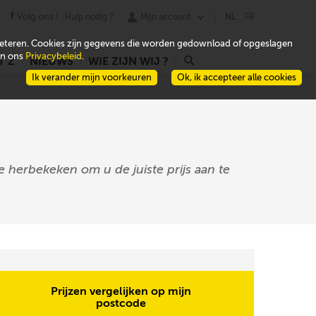
Volg ons !
Hulp nodig ?
Mijn account
NL
FR
beteren. Cookies zijn gegevens die worden gedownload of opgeslagen
 in ons
Privacybeleid
.
T Z
NIEUWS
WIE ZIJN WIJ ?
r
Ik verander mijn voorkeuren
Ok, ik accepteer alle cookies
e herbekeken om u de juiste prijs aan te
Prijzen vergelijken op mijn
postcode