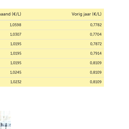
aand (€/L)
Vorig jaar (€/L)
1,0598
0,7782
1,0307
0,7704
1,0195
0,7872
1,0195
0,7914
1,0195
0,8109
1,0245
0,8109
1,0232
0,8109