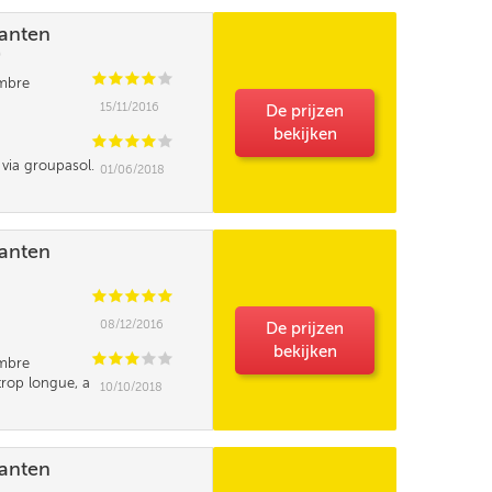
lanten
)
C
C
C
C
C
ambre
15/11/2016
De prijzen
bekijken
C
C
C
C
C
 via groupasol.
01/06/2018
nder là. Je m'y
n à redire sur
 agit de la
lanten
C
C
C
C
C
08/12/2016
De prijzen
bekijken
C
C
C
C
C
mbre
trop longue, a
10/10/2018
euros en plus,
reste bloqué le
lanten