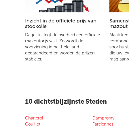
Inzicht in de officiële prijs van
Samenste
stookolie
mazout
Dagelijks legt de overheid een officiële
Maak kenn
mazoutprijs vast. Zo wordt de
component
voorziening in het hele land
voor huis
gegarandeerd en worden de prijzen
die uw le
stabieler.
mag aanr
10 dichtstbijzijnste Steden
Charleroi
Dampremy
Couillet
Farciennes