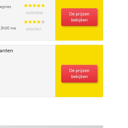
C
C
C
C
C
egnies
01/08/2018
De prijzen
bekijken
C
C
C
C
C
t 13h00 me
15/11/2017
e pourrait elle
lanten
De prijzen
bekijken