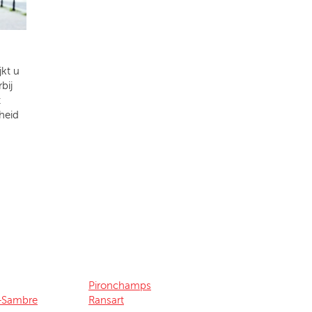
kt u
bij
t
heid
Pironchamps
r-Sambre
Ransart