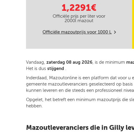
1,2291€
Officiële prijs per liter voor
2000
l mazout
Officiële mazoutprijs voor
1000
L
m
Vandaag,
zaterdag 08 aug 2026
, is de minimum
maz
Het is dus
stijgend
.
Inderdaad, Mazoutonline is een platform dat voor u e
gemeente mazoutleveranciers geselecteerd op basis va
kunnen leveren en die steeds een professioneel niveau
Opgelet, het betreft een minimum mazoutprijs die slech
hebben.
Mazoutleveranciers die in Gilly le