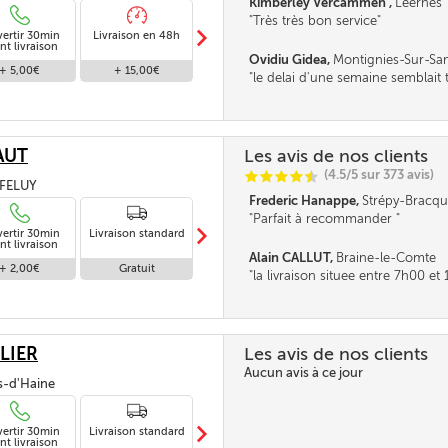
Kimberley Vercammen ,
Leernes
Très très bon service
m
vertir 30min
Livraison en 48h
Livraison standard
Livraison en 24h
nt livraison
Ovidiu Gidea,
Montignies-Sur-Sa
+ 5,00€
+ 15,00€
Gratuit
+ 25,00€
le delai d'une semaine semblait 
cause de ça on a payé quelques 
pas correct, au moin que le prix 
jour de la commande
AUT
Les avis de nos clients
(4.5/5 sur 373 avis)
C
C
C
C
i
@
, FELUY
Frederic Hanappe,
Strépy-Bracqu
Parfait à recommander
m
vertir 30min
Livraison standard
Livraison en
nt livraison
absence
Alain CALLUT,
Braine-le-Comte
+ 2,00€
Gratuit
Gratuit
la livraison situee entre 7h00 e
parait tres longue. la fourchette n
pas être un peu réduite. Merci
LIER
Les avis de nos clients
Aucun avis à ce jour
is-d'Haine
m
vertir 30min
Livraison standard
Livraison en
nt livraison
absence