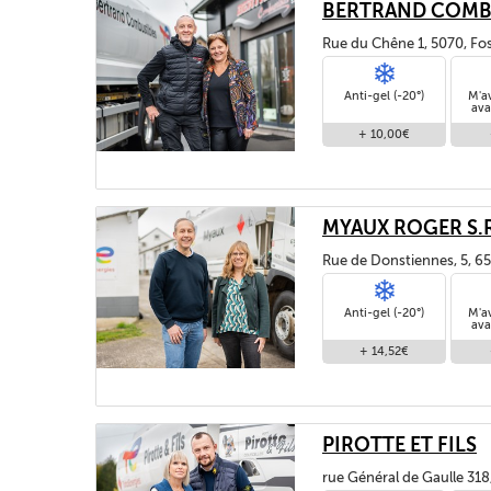
BERTRAND COMB
Rue du Chêne 1, 5070, Fos
Anti-gel (-20°)
M'a
ava
+ 10,00€
MYAUX ROGER S.R
Rue de Donstiennes, 5, 65
Anti-gel (-20°)
M'a
ava
+ 14,52€
PIROTTE ET FILS
rue Général de Gaulle 3