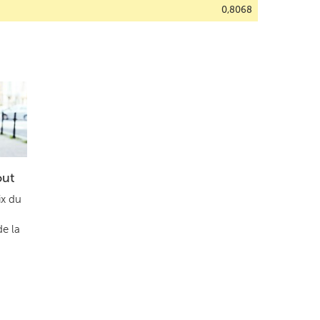
0,8068
out
ix du
de la