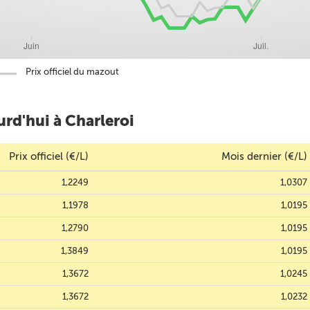
Prix officiel du mazout
rd'hui à Charleroi
Prix officiel (€/L)
Mois dernier (€/L)
1,2249
1,0307
1,1978
1,0195
1,2790
1,0195
1,3849
1,0195
1,3672
1,0245
1,3672
1,0232