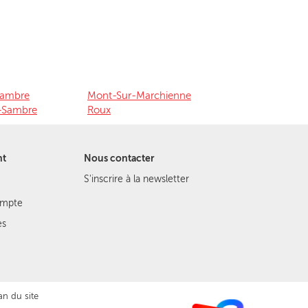
Sambre
Mont-Sur-Marchienne
r-Sambre
Roux
nt
Nous contacter
S'inscrire à la newsletter
ompte
es
an du site