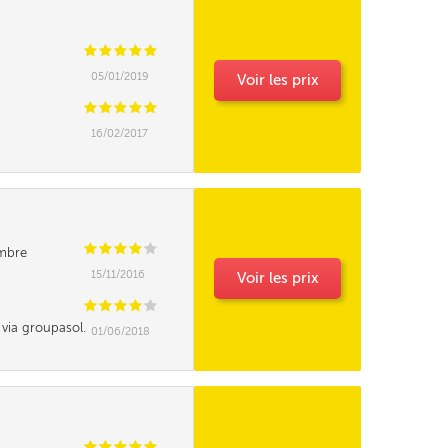
C
C
C
C
C
05/01/2019
Voir les prix
C
C
C
C
C
16/02/2017
C
C
C
C
C
ambre
15/11/2016
Voir les prix
C
C
C
C
C
 via groupasol.
01/06/2018
nder là. Je m'y
n à redire sur
 agit de la
C
C
C
C
C