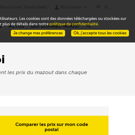
Nous suivre
Besoin d'aide ?
Mon compte
FR
NL
 utilisateurs. Les cookies sont des données téléchargées ou stockées sur
ez plus de détails dans notre
politique de confidentialité
.
Z
ACTUS
QUI SOMMES-NOUS?
r
Je change mes préférences
Ok, j’accepte tous les cookies
i
ent les prix du mazout dans chaque
Comparer les prix sur mon code
postal