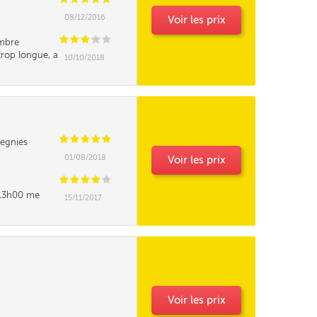
08/12/2016
Voir les prix
C
C
C
C
C
mbre
trop longue, a
10/10/2018
euros en plus,
reste bloqué le
C
C
C
C
C
egnies
01/08/2018
Voir les prix
C
C
C
C
C
t 13h00 me
15/11/2017
e pourrait elle
Voir les prix