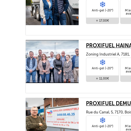
Anti-gel (-20°)
M'a
ava
+ 17,00€
PROXIFUEL HAIN
Zoning Industriel A, 7181
Anti-gel (-20°)
M'a
ava
+ 11,00€
PROXIFUEL DEMU
Rue du Canal, 5, 7170, Bo
Anti-gel (-20°)
M'a
ava