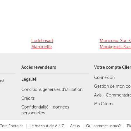
Lodelinsart
Monceau-Sur-
Marcinelle
Montignies-Su
Accès revendeurs
Votre compte Clie
Connexion
Légalité
s)
Gestion de mon c
Conditions générales d'utilisation
Avis - Commentair
Crédits
Ma Citerne
Confidentialité - données
personnelles
TotalEnergies
Le mazout de A à Z
Actus
Qui sommes-nous?
Pl