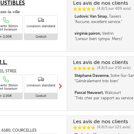
USTIBLES
Les avis de nos clients
(4.8/5 sur 409 avis)
C
C
C
C
i
@
ses-la-ville
Ludovic Van Sinay,
Taviers
Aucune, excellent service.
vertir 30min
Livraison standard
nt livraison
virginie pairon,
Vedrin
+ 2,00€
Gratuit
Livreur bien sympa. Merci
.L.
Les avis de nos clients
(4.8/5 sur 250 avis)
C
C
C
C
i
@
11, STREE
Stéphane Davenne,
Solre-Sur-S
Généralement très bien
m
vertir 30min
Livraison standard
Livraison en
nt livraison
absence
Pascal Neuwart,
Walcourt
+ 2,00€
Gratuit
Gratuit
Très cher par rapport au service
Seul le délai m'a obligé à comma
prendrai à l'avance à l'avenir. Rie
la qualité du service mais chacun
même façon...
Les avis de nos clients
(4.8/5 sur 121 avis)
C
C
C
C
i
@
18, 6180, COURCELLES