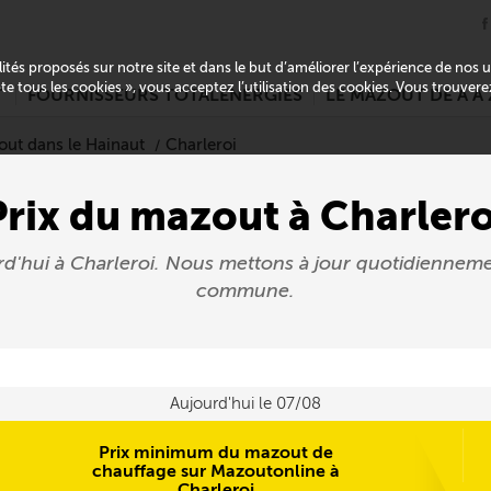
alités proposés sur notre site et dans le but d’améliorer l’expérience de nos
pte tous les cookies », vous acceptez l’utilisation des cookies. Vous trouver
T
FOURNISSEURS TOTALENERGIES
LE MAZOUT DE A À 
out dans le Hainaut
Charleroi
Prix du mazout à Charlero
rd'hui à Charleroi. Nous mettons à jour quotidiennem
commune.
Aujourd'hui le 07/08
Prix minimum du mazout de
chauffage sur Mazoutonline à
Charleroi