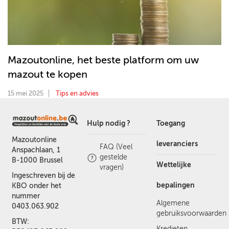
Mazoutonline, het beste platform om uw
mazout te kopen
15 mei 2025
Tips en advies
Hulp nodig ?
Toegang
Mazoutonline
leveranciers
FAQ (Veel
Anspachlaan, 1
gestelde
B-1000 Brussel
Wettelijke
vragen)
Ingeschreven bij de
bepalingen
KBO onder het
nummer
Algemene
0403.063.902
gebruiksvoorwaarden
BTW:
Kredieten