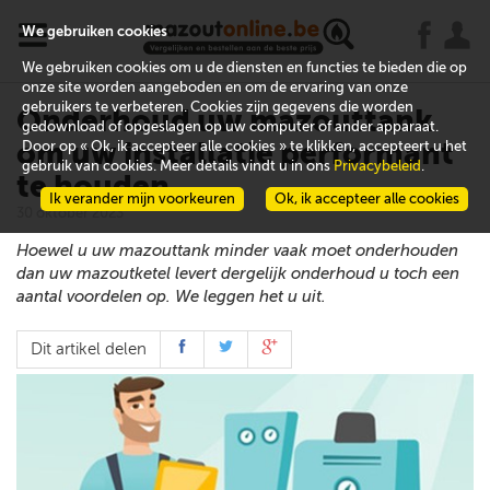
x
j
u
We gebruiken cookies
We gebruiken cookies om u de diensten en functies te bieden die op
onze site worden aangeboden en om de ervaring van onze
gebruikers te verbeteren. Cookies zijn gegevens die worden
Onderhoud uw mazouttank
gedownload of opgeslagen op uw computer of ander apparaat.
om uw installatie performant
Door op « Ok, ik accepteer alle cookies » te klikken, accepteert u het
gebruik van cookies. Meer details vindt u in ons
Privacybeleid
.
te houden
Ik verander mijn voorkeuren
Ok, ik accepteer alle cookies
30 oktober 2023
Hoewel u uw mazouttank minder vaak moet onderhouden
dan uw mazoutketel levert dergelijk onderhoud u toch een
aantal voordelen op. We leggen het u uit.
Dit artikel delen