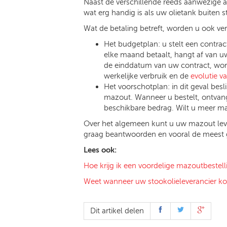
Naast de verschillende reeds aanwezige ad
wat erg handig is als uw olietank buiten s
Wat de betaling betreft, worden u ook v
Het budgetplan: u stelt een contra
elke maand betaalt, hangt af van uw 
de einddatum van uw contract, word
werkelijke verbruik en de
evolutie v
Het voorschotplan: in dit geval besl
mazout. Wanneer u bestelt, ontvan
beschikbare bedrag. Wilt u meer maz
Over het algemeen kunt u uw mazout leveran
graag beantwoorden en vooral de meest g
Lees ook:
Hoe krijg ik een voordelige mazoutbestell
Weet wanneer uw stookolieleverancier k
Dit artikel delen