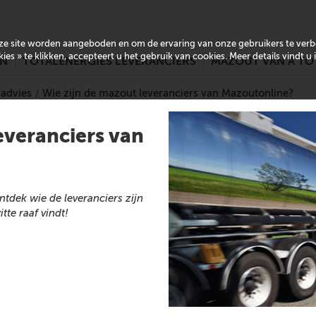
onze site worden aangeboden en om de ervaring van onze gebruikers te ver
es » te klikken, accepteert u het gebruik van cookies. Meer details vindt u
EN
TOTALENERGIES LEVERANCIERS
MAZOUT VAN A TO
 advies
Wie zijn de mazout leveranciers van Mazoutonline?
everanciers van
tdek wie de leveranciers zijn
te raaf vindt!