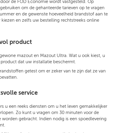
ijks door de FOD Economie wordt vastgesteld. Op
r gebruiken om de gehanteerde tarieven op te vragen
stnummer en de gewenste hoeveelheid brandstof aan te
 kiezen en zelfs uw bestelling rechtstreeks online
svol product
n gewone mazout en Mazout Ultra. Wat u ook kiest, u
l product dat uw installatie beschermt.
andstoffen getest om er zeker van te zijn dat ze van
 bevatten.
svolle service
ers u een reeks diensten om u het leven gemakkelijker
 verlopen. Zo kunt u vragen om 30 minuten voor de
 worden gebracht. Indien nodig is een spoedlevering
nt.