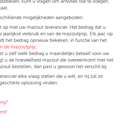
ditieven, kunt u vragen om antivries toe te voegen,
taat.
erschillende mogelijkheden aangeboden:
ct op met uw mazout leverancier. Het bedrag dat u
jaarlijkse verbruik en van de mazoutprijs. Elk jaar, op
t het bedrag opnieuw bekeken, in functie van het
an de mazoutprijs
;
ist u zelf welk bedrag u maandelijks betaalt voor uw
gt u de hoeveelheid mazout die overeenkomt met het
out bestellen, dan past u gewoon het verschil bij.
cier elke vraag stellen die u wilt, en hij zal ze
eschikte oplossing vinden.
ing?
omt!