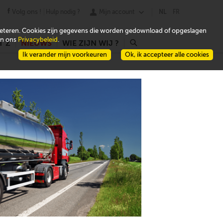
Volg ons !
Hulp nodig ?
Mijn account
NL
FR
beteren. Cookies zijn gegevens die worden gedownload of opgeslagen
 in ons
Privacybeleid
.
T Z
NIEUWS
WIE ZIJN WIJ ?
r
Ik verander mijn voorkeuren
Ok, ik accepteer alle cookies