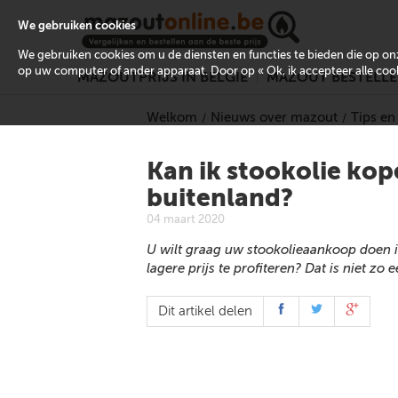
We gebruiken cookies
We gebruiken cookies om u de diensten en functies te bieden die op 
op uw computer of ander apparaat. Door op « Ok, ik accepteer alle cooki
MAZOUTPRIJS IN BELGIË
MAZOUT BESTELL
Welkom
Nieuws over mazout
Tips en
Kan ik stookolie kop
buitenland?
04 maart 2020
U wilt graag uw stookolieaankoop doen 
lagere prijs te profiteren? Dat is niet zo
Dit artikel delen