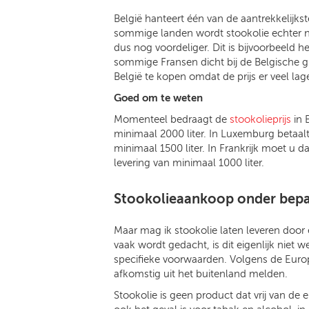
België hanteert één van de aantrekkelijks
sommige landen wordt stookolie echter nog 
dus nog voordeliger. Dit is bijvoorbeeld
sommige Fransen dicht bij de Belgische g
België te kopen omdat de prijs er veel lager
Goed om te weten
Momenteel bedraagt de
stookolieprijs
in B
minimaal 2000 liter. In Luxemburg betaalt
minimaal 1500 liter. In Frankrijk moet u d
levering van minimaal 1000 liter.
Stookolieaankoop onder bep
Maar mag ik stookolie laten leveren door 
vaak wordt gedacht, is dit eigenlijk niet 
specifieke voorwaarden. Volgens de Eur
afkomstig uit het buitenland melden.
Stookolie is geen product dat vrij van de 