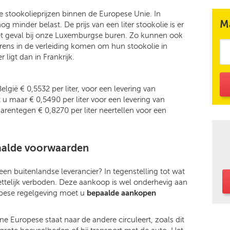
te stookolieprijzen binnen de Europese Unie. In
M
minder belast. De prijs van een liter stookolie is er
 het geval bij onze Luxemburgse buren. Zo kunnen ook
rens in de verleiding komen om hun stookolie in
 ligt dan in Frankrijk.
elgië € 0,5532 per liter, voor een levering van
 u maar € 0,5490 per liter voor een levering van
aarentegen € 0,8270 per liter neertellen voor een
aalde voorwaarden
een buitenlandse leverancier? In tegenstelling tot wat
wettelijk verboden. Deze aankoop is wel onderhevig aan
opese regelgeving moet u
bepaalde aankopen
ene Europese staat naar de andere circuleert, zoals dit