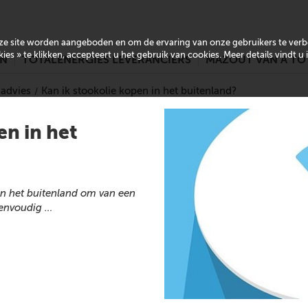
onze site worden aangeboden en om de ervaring van onze gebruikers te ver
es » te klikken, accepteert u het gebruik van cookies. Meer details vindt u
EN
TOTALENERGIES LEVERANCIERS
MAZOUT VAN A TO
 advies
Kan ik stookolie kopen in het buitenland?
en in het
in het buitenland om van een
 eenvoudig …