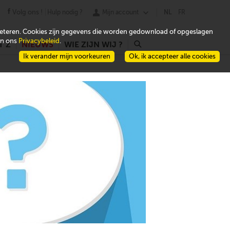
Volg ons !
Hulp nodig ?
Mijn account
NL
FR
beteren. Cookies zijn gegevens die worden gedownload of opgeslagen
 in ons
Privacybeleid
.
T Z
NIEUWS
WIE ZIJN WIJ ?
r
Ik verander mijn voorkeuren
Ok, ik accepteer alle cookies