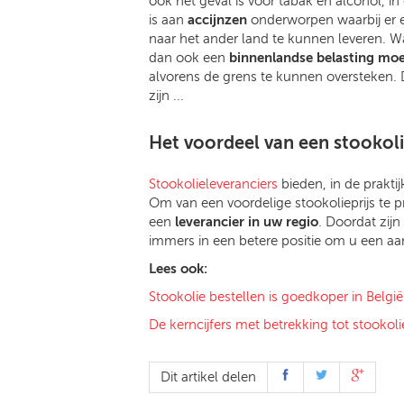
ook het geval is voor tabak en alcohol, in
is aan
accijnzen
onderworpen waarbij er e
naar het ander land te kunnen leveren. Wa
dan ook een
binnenlandse belasting moe
alvorens de grens te kunnen oversteken. D
zijn ...
Het voordeel van een stookoli
Stookolieleveranciers
bieden, in de prakti
Om van een voordelige stookolieprijs te p
een
leverancier in uw regio
. Doordat zijn
immers in een betere positie om u een aant
Lees ook:
Stookolie bestellen is goedkoper in België
De kerncijfers met betrekking tot stookolie
Dit artikel delen