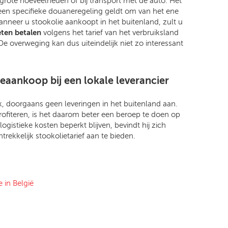
 grote hoeveelheden of bij transport met de auto. Het
en specifieke douaneregeling geldt om van het ene
nneer u stookolie aankoopt in het buitenland, zult u
ten betalen
volgens het tarief van het verbruiksland
e overweging kan dus uiteindelijk niet zo interessant
eaankoop bij een lokale leverancier
jk, doorgaans geen leveringen in het buitenland aan.
rofiteren, is het daarom beter een beroep te doen op
 logistieke kosten beperkt blijven, bevindt hij zich
rekkelijk stookolietarief aan te bieden.
 in België