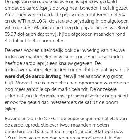
De prijs van een stookolielevering is opnieuw gedaald
omdat de aardolieprijs de weg naar beneden heeft ingezet.
Afgelopen week daalde de prijs van een vat Brent met 9%
en de WTI met 10 %, de sterkste prijsdaling in de afgelopen
vijf maanden. Maandag bedroeg de prijs voor een vat Brent
35,97 dollar en dat terwijl hij de afgelopen maanden rond
40 dollar bleef schommelen.
De vrees voor en uiteindelijk ook de invoering van nieuwe
lockdownmaatregelen in verschillende Europese landen
heeft de aardolieprijs een knauw gegeven. De
lockdownmaatregelen leiden immers tot een daling van de
wereldwijde aardolievraag
, terwijl het aanbod erg groot
blijft. Vooral Libië is meer olie gaan oppompen waardoor er
nog meer aardolie op de markt belandt. De onzekere
uitkomst van de Amerikaanse presidentsverkiezingen heeft
er ook toe geleid dat investeerders de kat uit de boom
kijken.
Bovendien zou de OPEC+ de beperkingen op het vlak van
de aardolieproductie over twee maanden moeten
opheffen. Dat betekent dat er op 1 januari 2021 opnieuw
1,9 miljoen vaten per dag worden geproduceerd. In dat