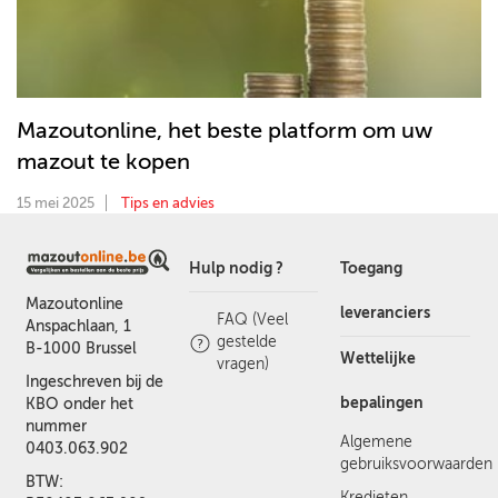
Mazoutonline, het beste platform om uw
mazout te kopen
15 mei 2025
Tips en advies
Hulp nodig ?
Toegang
Mazoutonline
leveranciers
FAQ (Veel
Anspachlaan, 1
gestelde
B-1000 Brussel
Wettelijke
vragen)
Ingeschreven bij de
bepalingen
KBO onder het
nummer
Algemene
0403.063.902
gebruiksvoorwaarden
BTW:
Kredieten