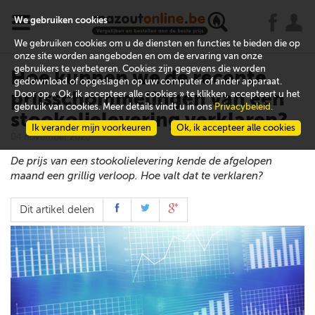
x
j
u
We gebruiken cookies
We gebruiken cookies om u de diensten en functies te bieden die op
onze site worden aangeboden en om de ervaring van onze
gebruikers te verbeteren. Cookies zijn gegevens die worden
Hoe kunnen we de recente
gedownload of opgeslagen op uw computer of ander apparaat.
prijsschommelingen van een
Door op « Ok, ik accepteer alle cookies » te klikken, accepteert u het
gebruik van cookies. Meer details vindt u in ons
Privacybeleid
.
stookolielevering verklaren?
Ik verander mijn voorkeuren
Ok, ik accepteer alle cookies
04 november 2020
De prijs van een stookolielevering kende de afgelopen
maand een grillig verloop. Hoe valt dat te verklaren?
Dit artikel delen