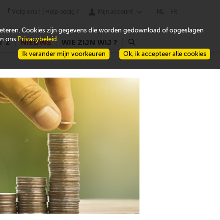
Volg ons !
Hulp nodig ?
Mijn account
NL
FR
beteren. Cookies zijn gegevens die worden gedownload of opgeslagen
 in ons
Privacybeleid
.
T Z
NIEUWS
WIE ZIJN WIJ ?
r
Ik verander mijn voorkeuren
Ok, ik accepteer alle cookies