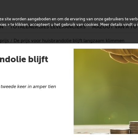
onze site worden aangeboden en om de ervaring van onze gebruikers te ver
es » te klikken, accepteert u het gebruik van cookies. Meer details vindt u
EN
TOTALENERGIES LEVERANCIERS
MAZOUT VAN A TO
rijs
De prijs voor huisbrandolie blijft langzaam klimmen
ndolie blijft
e tweede keer in amper tien