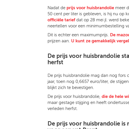
Nadat de
prijs voor huisbrandolie
meer d
50 cent per liter is gebleven, is hij nu o
officiële tarief
dat op 28 mei jl. werd be
neertellen voor een minimumbestelling van
Dit is echter een maximumprijs.
De mazou
prijzen aan.
U kunt ze gemakkelijk vergel
De prijs voor huisbrandolie st
herfst
De prijs huisbrandolie mag dan nog fors o
jaar, toen nog 0,6657 euro/liter, de stij
blijkt zich te bevestigen.
De prijs voor huisbrandolie,
die de hele w
maar gestage stijging en heeft ondertusse
verleden herfst.
De prijs voor huisbrandolie is