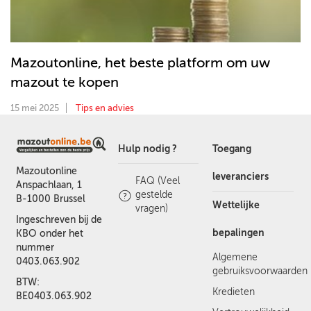
Mazoutonline, het beste platform om uw
mazout te kopen
15 mei 2025
Tips en advies
Hulp nodig ?
Toegang
Mazoutonline
leveranciers
FAQ (Veel
Anspachlaan, 1
gestelde
B-1000 Brussel
Wettelijke
vragen)
Ingeschreven bij de
bepalingen
KBO onder het
nummer
Algemene
0403.063.902
gebruiksvoorwaarden
BTW:
Kredieten
BE0403.063.902