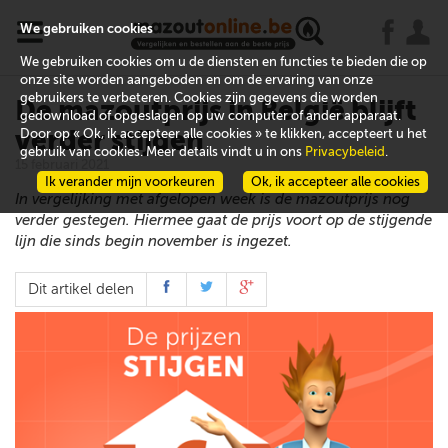
x
j
u
We gebruiken cookies
We gebruiken cookies om u de diensten en functies te bieden die op
onze site worden aangeboden en om de ervaring van onze
gebruikers te verbeteren. Cookies zijn gegevens die worden
De mazoutprijs in België blijft
gedownload of opgeslagen op uw computer of ander apparaat.
verder stijgen
Door op « Ok, ik accepteer alle cookies » te klikken, accepteert u het
gebruik van cookies. Meer details vindt u in ons
Privacybeleid
.
15 februari 2021
Ik verander mijn voorkeuren
Ok, ik accepteer alle cookies
In vergelijking met afgelopen week is de mazoutprijs nog
verder gestegen. Hiermee gaat de prijs voort op de stijgende
lijn die sinds begin november is ingezet.
Dit artikel delen