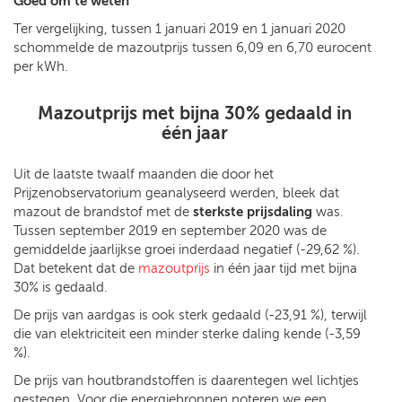
Goed om te weten
Ter vergelijking, tussen 1 januari 2019 en 1 januari 2020
schommelde de mazoutprijs tussen 6,09 en 6,70
eurocent
per kWh.
Mazoutprijs met bijna 30% gedaald in
één jaar
Uit de laatste twaalf maanden die door het
Prijzenobservatorium geanalyseerd werden, bleek dat
mazout de brandstof met de
sterkste prijsdaling
was.
Tussen september 2019 en september 2020 was de
gemiddelde jaarlijkse groei inderdaad negatief (-29,62 %).
Dat betekent dat de
mazoutprijs
in één jaar tijd met bijna
30% is gedaald.
De prijs van aardgas is ook sterk gedaald (-23,91 %), terwijl
die van elektriciteit een minder sterke daling kende (-3,59
%).
De prijs van houtbrandstoffen is daarentegen wel lichtjes
gestegen. Voor die energiebronnen noteren we een