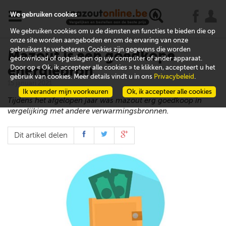
x
j
u
We gebruiken cookies
We gebruiken cookies om u de diensten en functies te bieden die op
onze site worden aangeboden en om de ervaring van onze
gebruikers te verbeteren. Cookies zijn gegevens die worden
Mazout is een goedkope
gedownload of opgeslagen op uw computer of ander apparaat.
energiebron
Door op « Ok, ik accepteer alle cookies » te klikken, accepteert u het
gebruik van cookies. Meer details vindt u in ons
Privacybeleid
.
15 januari 2021
Ik verander mijn voorkeuren
Ok, ik accepteer alle cookies
Tijdens het afgelopen jaar was mazout erg goedkoop in
vergelijking met andere verwarmingsbronnen.
Dit artikel delen