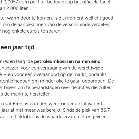
,0057 euro per liter bedraagt op het officiële tarief,
an 2.000 liter.
er warm door te komen, is dit moment wellicht goed
en om de aanbiedingen van de verschillende verdelers
r nog enkele euro’s te sparen.
een jaar tijd
er reden laag: de
petroleumkoersen namen eind
en vrezen voor een vertraging van de wereldwijde
lie – en voor een overaanbod op de markt, ondanks
 intentie hebben om minder olie te gaan oppompen. De
ijeen om te beraadslagen over de acties die zullen
de markt te herstellen.
en vat Brent is verleden week onder de lat van 60
jaar al niet meer was bereikt. Sinds de piek van 86,7
eikte op 4 oktober, is de waarde ervan met ongeveer