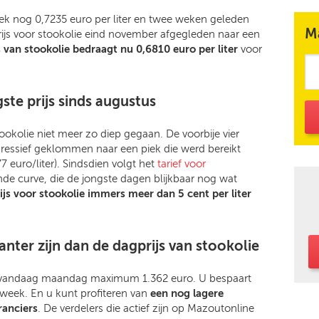
week nog 0,7235 euro per liter en twee weken geleden
M
prijs voor stookolie eind november afgegleden naar een
 van stookolie bedraagt nu 0,6810 euro per liter
voor
ste prijs sinds augustus
ookolie niet meer zo diep gegaan. De voorbije vier
ressief geklommen naar een piek die werd bereikt
 euro/liter). Sindsdien volgt het
tarief voor
e curve, die de jongste dagen blijkbaar nog wat
ijs voor stookolie immers meer dan 5 cent per liter
nter zijn dan de dagprijs van stookolie
ost vandaag maandag maximum 1.362 euro. U bespaart
week. En u kunt profiteren van
een nog lagere
ranciers
. De verdelers die actief zijn op Mazoutonline