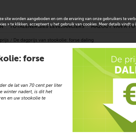
onze site worden aangeboden en om de ervaring van onze gebruikers te ver
es » te klikken, accepteert u het gebruik van cookies. Meer details vindt u
EN
TOTALENERGIES LEVERANCIERS
MAZOUT VAN A TO
rijs
De dagprijs van stookolie: forse daling
olie: forse
er de lat van 70 cent per liter
winter nadert, is dit het
en en uw stookolie te