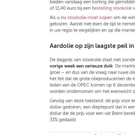
bieden vandaag een korting die gemiddeld 0
of 11,40 euro bij een
bestelling stookolie
v
Als u nu
stookolie moet kopen
om de wint
gekozen. Aarzel niet even de tijd te nem
in uw regio te vergelijken en op die manie
Aardolie op zijn laagste peil in 
De dagprijs van stookolie staat niet zond
vorige week een serieuze duik
. De markt
groei – en dus van de vraag naar ruwe o
het feit dat de grote olieproducenten de
leden van de OPEC komen op 6 december b
worden ondernomen om het evenwicht op 
Gevolg van deze toestand: de prijs voor e
dollar gedoken, een dieptepunt dat in een 
dollar die de prijs voor een vat Brent ber
33% gedaald.