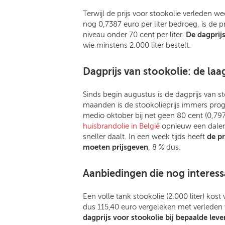
Terwijl de prijs voor stookolie verleden 
nog 0,7387 euro per liter bedroeg, is de 
niveau onder 70 cent per liter.
De dagprijs
wie minstens 2.000 liter bestelt.
Dagprijs van stookolie: de laag
Sinds begin augustus is de dagprijs van st
maanden is de stookolieprijs immers prog
medio oktober bij net geen 80 cent (0,7977
huisbrandolie in België
opnieuw een dalend
sneller daalt. In een week tijds heeft
de pr
moeten prijsgeven
, 8 % dus.
Aanbiedingen die nog interessa
Een volle tank stookolie (2.000 liter) k
dus 115,40 euro vergeleken met verleden 
dagprijs voor stookolie bij bepaalde leve