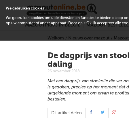
We gebruiken cookies
We gebruiken cookies om u de diensten en functies te bieden die op 
op uw computer of ander apparaat. Door op « Ok, ik accepteer alle cooki
MAZOUTPRIJS IN BELGIË
MAZOUT BESTELL
Welkom
Nieuws over mazout
Mazoutp
De dagprijs van stook
daling
26 november 2018
Met een dagprijs van stookolie die ver ond
is gedoken, precies op het moment dat de 
uitgekiende moment om ervan te profiter
bestellen.
Dit artikel delen