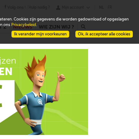
Volg ons !
Hulp nodig ?
Mijn account
NL
FR
beteren. Cookies zijn gegevens die worden gedownload of opgeslagen
 in ons
Privacybeleid
.
T Z
NIEUWS
WIE ZIJN WIJ ?
r
Ik verander mijn voorkeuren
Ok, ik accepteer alle cookies