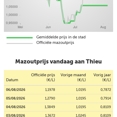
Gemiddelde prijs in de stad
Officiële mazoutprijs
Mazoutprijs vandaag aan Thieu
Officiële prijs
Vorige maand
Vorig jaar
Datum
(€/L)
(€/L)
(€/L)
06/08/2026
1,1978
1,0195
0,7872
05/08/2026
1,2790
1,0195
0,7914
04/08/2026
1,3849
1,0195
0,8109
03/08/2026
1,3672
1,0245
0,8109