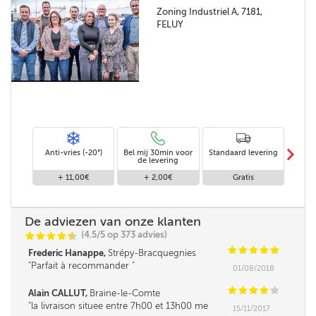
Zoning Industriel A, 7181,
FELUY
m
Anti-vries (-20°)
Bel mij 30min voor
Standaard levering
Le
de levering
af
+ 11,00€
+ 2,00€
Gratis
De adviezen van onze klanten
(4.5/5 op 373 advies)
C
C
C
C
i
@
C
C
C
C
C
Frederic Hanappe,
Strépy-Bracquegnies
Parfait à recommander
01/08/2018
C
C
C
C
C
Alain CALLUT,
Braine-le-Comte
la livraison situee entre 7h00 et 13h00 me
15/11/2017