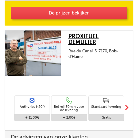
parait tres longue. la fourchette ne pourrait elle
pas être un peu réduite. Merci
De prijzen bekijken
PROXIFUEL
DEMULIER
Rue du Canal, 5, 7170, Bois-
d'Haine
m
Anti-vries (-20°)
Bel mij 30min voor
Standaard levering
Le
de levering
af
+ 11,00€
+ 2,00€
Gratis
De adviezen van onze klanten