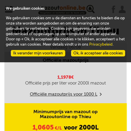
x
j
u
We gebruiken cookies
We gebruiken cookies om u de diensten en functies te bieden die op
onze site worden aangeboden en om de ervaring van onze
Mazoutprijs in Thieu
gebruikers te verbeteren. Cookies zijn gegevens die worden
gedownload of opgeslagen op uw computer of ander apparaat.
Door op « Ok, ik accepteer alle cookies » te klikken, accepteert u het
gebruik van cookies. Meer details vindt u in ons
Privacybeleid
.
Vandaag 06/08
Ik verander mijn voorkeuren
Ok, ik accepteer alle cookies
Officiële mazoutprijs
1,1978€
Officiële prijs per liter voor
2000
l mazout
Officiële mazoutprijs voor
1000
L
m
Minimumprijs van mazout op
Mazoutonline op Thieu
1,0605
2000L
voor
€/L