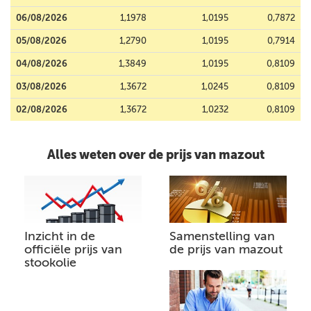
06/08/2026
1,1978
1,0195
0,7872
05/08/2026
1,2790
1,0195
0,7914
04/08/2026
1,3849
1,0195
0,8109
03/08/2026
1,3672
1,0245
0,8109
02/08/2026
1,3672
1,0232
0,8109
Alles weten over de prijs van mazout
Inzicht in de
Samenstelling van
officiële prijs van
de prijs van mazout
stookolie