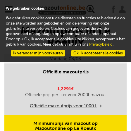
x
j
u
We gebruiken cookies
We gebruiken cookies om u de diensten en functies te bieden die op
onze site worden aangeboden en om de ervaring van onze
Mazoutprijs in Le
gebruikers te verbeteren. Cookies zijn gegevens die worden
gedownload of opgeslagen op uw computer of ander apparaat.
Roeulx
Door op « Ok, ik accepteer alle cookies » te klikken, accepteert u het
gebruik van cookies. Meer details vindt u in ons
Privacybeleid
.
Ik verander mijn voorkeuren
Ok, ik accepteer alle cookies
Vandaag 08/08
Officiële mazoutprijs
1,2291€
Officiële prijs per liter voor
2000
l mazout
Officiële mazoutprijs voor
1000
L
m
Minimumprijs van mazout op
Mazoutonline op Le Roeulx