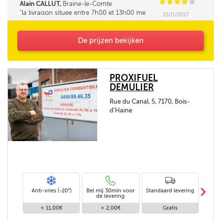
C
C
C
C
C
Alain CALLUT,
Braine-le-Comte
la livraison situee entre 7h00 et 13h00 me
15/11/2017
parait tres longue. la fourchette ne pourrait elle
pas être un peu réduite. Merci
De prijzen bekijken
PROXIFUEL
DEMULIER
Rue du Canal, 5, 7170, Bois-
d'Haine
m
Anti-vries (-20°)
Bel mij 30min voor
Standaard levering
Le
de levering
af
+ 11,00€
+ 2,00€
Gratis