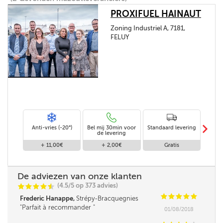
PROXIFUEL HAINAUT
Zoning Industriel A, 7181,
FELUY
m
Anti-vries (-20°)
Bel mij 30min voor
Standaard levering
Le
de levering
af
+ 11,00€
+ 2,00€
Gratis
De adviezen van onze klanten
(4.5/5 op 373 advies)
C
C
C
C
i
@
C
C
C
C
C
Frederic Hanappe,
Strépy-Bracquegnies
Parfait à recommander
01/08/2018