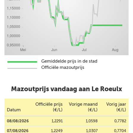
Gemiddelde prijs in de stad
Officiële mazoutprijs
Mazoutprijs vandaag aan Le Roeulx
Officiële prijs
Vorige maand
Vorig jaar
Datum
(€/L)
(€/L)
(€/L)
08/08/2026
1,2291
1,0598
0,7782
07/08/2026
1,2249
1,0307
0,7704