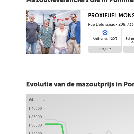
PROXIFUEL MON
Rue Defuisseaux 208, 73
Anti-vries (-20°)
Bel m
d
+ 11,00€
Evolutie van de mazoutprijs in P