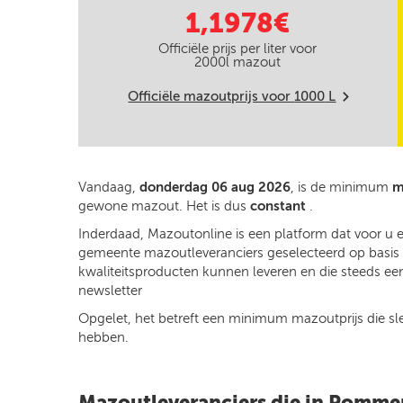
1,1978€
Officiële prijs per liter voor
2000
l mazout
Officiële mazoutprijs voor
1000
L
m
Vandaag,
donderdag 06 aug 2026
, is de minimum
m
gewone mazout. Het is dus
constant
.
Inderdaad, Mazoutonline is een platform dat voor u 
gemeente mazoutleveranciers geselecteerd op basis v
kwaliteitsproducten kunnen leveren en die steeds een
newsletter
Opgelet, het betreft een minimum mazoutprijs die slech
hebben.
Mazoutleveranciers die in Pomme