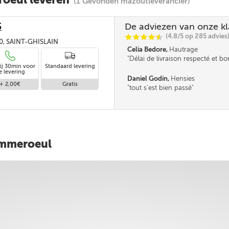
(1 Gevonden mazoutleverancier)
S
De adviezen van onze k
(4.8/5 op 285 advies
C
C
C
C
i
@
30, SAINT-GHISLAIN
Celia Bedore,
Hautrage
Délai de livraison respecté et b
ij 30min voor
Standaard levering
revendeur
e levering
Daniel Godin,
Hensies
+ 2,00€
Gratis
tout s'est bien passé
ommeroeul