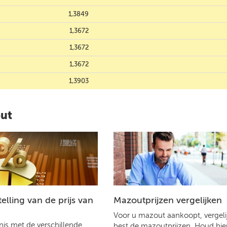
1,3849
1,3672
1,3672
1,3672
1,3903
out
lling van de prijs van
Mazoutprijzen vergelijken
Voor u mazout aankoopt, vergelij
is met de verschillende
best de mazoutprijzen. Houd hier