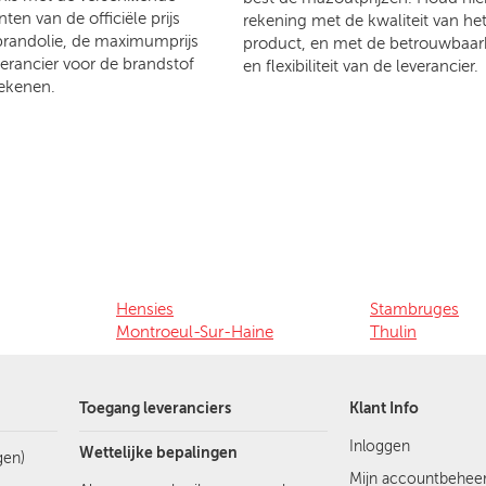
en van de officiële prijs
rekening met de kwaliteit van he
brandolie, de maximumprijs
product, en met de betrouwbaar
verancier voor de brandstof
en flexibiliteit van de leverancier.
ekenen.
Hensies
Stambruges
Montroeul-Sur-Haine
Thulin
Toegang leveranciers
Klant Info
Inloggen
Wettelijke bepalingen
gen)
Mijn accountbehee