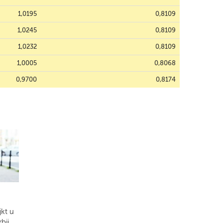
1,0195
0,8109
1,0245
0,8109
1,0232
0,8109
1,0005
0,8068
0,9700
0,8174
kt u
bij