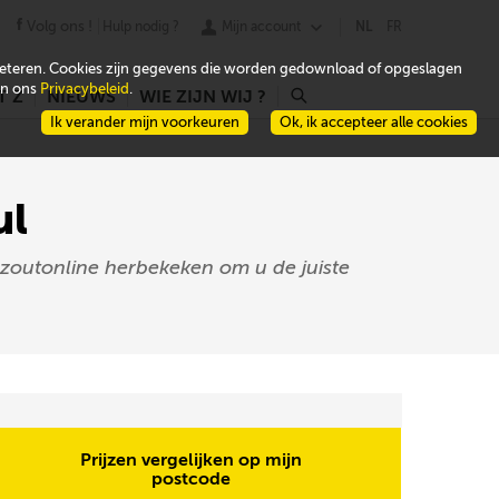
Volg ons !
Hulp nodig ?
Mijn account
NL
FR
beteren. Cookies zijn gegevens die worden gedownload of opgeslagen
 in ons
Privacybeleid
.
T Z
NIEUWS
WIE ZIJN WIJ ?
r
Ik verander mijn voorkeuren
Ok, ik accepteer alle cookies
ul
azoutonline herbekeken om u de juiste
Prijzen vergelijken op mijn
postcode