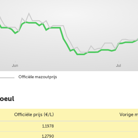
Officiële mazoutprijs
oeul
Officiële prijs (€/L)
Vorige m
1,1978
1,2790