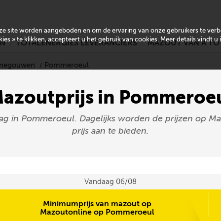
onze site worden aangeboden en om de ervaring van onze gebruikers te ver
es » te klikken, accepteert u het gebruik van cookies. Meer details vindt u
EN
TOTALENERGIES LEVERANCIERS
MAZOUT VAN A TO
Henegouwen
Pommeroeul
azoutprijs in Pommeroe
aag in Pommeroeul. Dagelijks worden de prijzen op M
prijs aan te bieden.
Vandaag 06/08
Minimumprijs van mazout op
Mazoutonline op Pommeroeul