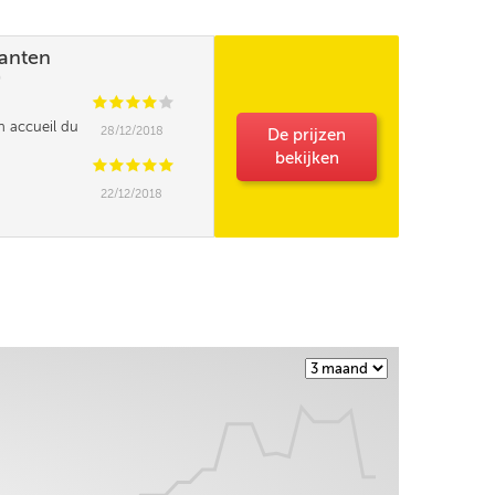
lanten
)
C
C
C
C
C
on accueil du
28/12/2018
De prijzen
bekijken
C
C
C
C
C
22/12/2018