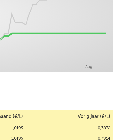
aand (€/L)
Vorig jaar (€/L)
1,0195
0,7872
1,0195
0,7914