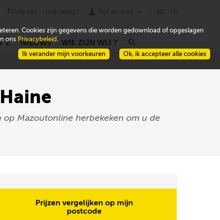
Volg ons !
Hulp nodig ?
Mijn account
NL
FR
beteren. Cookies zijn gegevens die worden gedownload of opgeslagen
 in ons
Privacybeleid
.
T Z
NIEUWS
WIE ZIJN WIJ ?
r
Ik verander mijn voorkeuren
Ok, ik accepteer alle cookies
-Haine
zen op Mazoutonline herbekeken om u de
Prijzen vergelijken op mijn
postcode