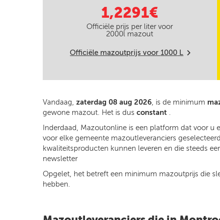
1,2291€
Officiële prijs per liter voor
2000
l mazout
Officiële mazoutprijs voor
1000
L
m
Vandaag,
zaterdag 08 aug 2026
, is de minimum
maz
gewone mazout. Het is dus
constant
.
Inderdaad, Mazoutonline is een platform dat voor u 
voor elke gemeente mazoutleveranciers geselecteerd o
kwaliteitsproducten kunnen leveren en die steeds een
newsletter
Opgelet, het betreft een minimum mazoutprijs die slech
hebben.
Mazoutleveranciers die in Montro