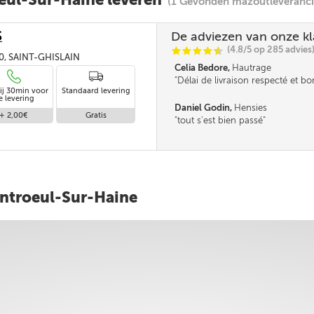
(1 Gevonden mazoutleveranci
S
De adviezen van onze k
(4.8/5 op 285 advies
C
C
C
C
i
@
30, SAINT-GHISLAIN
Celia Bedore,
Hautrage
Délai de livraison respecté et b
ij 30min voor
Standaard levering
revendeur
e levering
Daniel Godin,
Hensies
+ 2,00€
Gratis
tout s'est bien passé
ontroeul-Sur-Haine