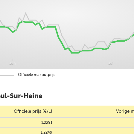
Officiële mazoutprijs
eul-Sur-Haine
Officiële prijs (€/L)
Vorige m
1,2291
1,2249