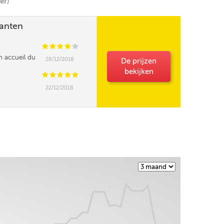
er)
lanten
)
C
C
C
C
C
on accueil du
28/12/2018
De prijzen
bekijken
C
C
C
C
C
22/12/2018