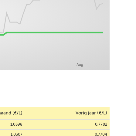
aand (€/L)
Vorig jaar (€/L)
1,0598
0,7782
1,0307
0,7704