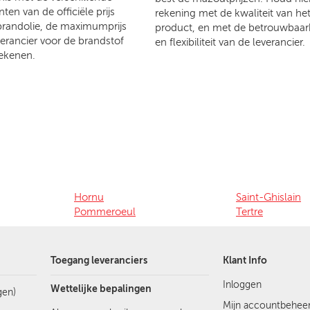
en van de officiële prijs
rekening met de kwaliteit van he
brandolie, de maximumprijs
product, en met de betrouwbaar
verancier voor de brandstof
en flexibiliteit van de leverancier.
ekenen.
Hornu
Saint-Ghislain
Pommeroeul
Tertre
Toegang leveranciers
Klant Info
Inloggen
Wettelijke bepalingen
gen)
Mijn accountbehee