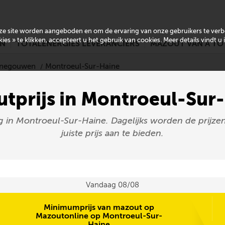
onze site worden aangeboden en om de ervaring van onze gebruikers te ver
es » te klikken, accepteert u het gebruik van cookies. Meer details vindt u
EN
TOTALENERGIES LEVERANCIERS
MAZOUT VAN A TO
Henegouwen
Montroeul-Sur-Haine
tprijs in Montroeul-Sur
ag in Montroeul-Sur-Haine. Dagelijks worden de prij
juiste prijs aan te bieden.
Vandaag 08/08
Minimumprijs van mazout op
Mazoutonline op Montroeul-Sur-
Haine