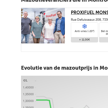
PROXIFUEL MON
Rue Defuisseaux 208, 73
Anti-vries (-20°)
Bel m
d
+ 11,00€
Evolutie van de mazoutprijs in M