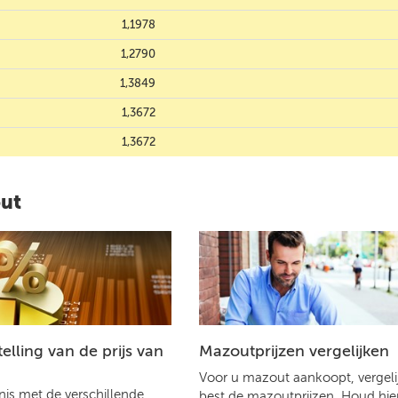
1,1978
1,2790
1,3849
1,3672
1,3672
out
lling van de prijs van
Mazoutprijzen vergelijken
Voor u mazout aankoopt, vergelij
is met de verschillende
best de mazoutprijzen. Houd hier