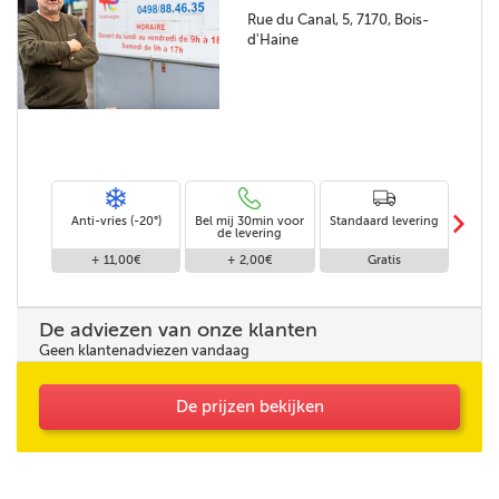
Rue du Canal, 5, 7170, Bois-
d'Haine
m
Anti-vries (-20°)
Bel mij 30min voor
Standaard levering
Le
de levering
af
+ 11,00€
+ 2,00€
Gratis
De adviezen van onze klanten
Geen klantenadviezen vandaag
De prijzen bekijken