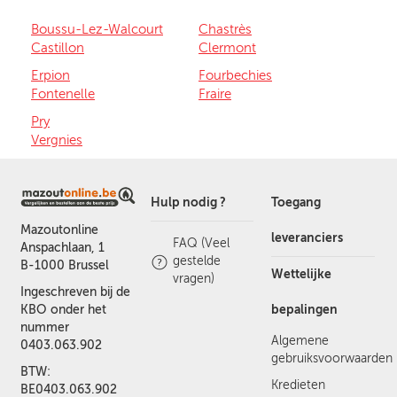
Boussu-Lez-Walcourt
Chastrès
Castillon
Clermont
Erpion
Fourbechies
Fontenelle
Fraire
Pry
Vergnies
Hulp nodig ?
Toegang
Mazoutonline
leveranciers
FAQ (Veel
Anspachlaan, 1
gestelde
B-1000 Brussel
Wettelijke
vragen)
Ingeschreven bij de
bepalingen
KBO onder het
nummer
Algemene
0403.063.902
gebruiksvoorwaarden
BTW:
Kredieten
BE0403.063.902