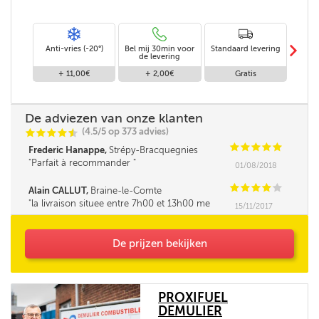
m
Anti-vries (-20°)
Bel mij 30min voor
Standaard levering
Le
de levering
af
+ 11,00€
+ 2,00€
Gratis
De adviezen van onze klanten
(4.5/5 op 373 advies)
C
C
C
C
i
@
C
C
C
C
C
Frederic Hanappe,
Strépy-Bracquegnies
Parfait à recommander
01/08/2018
C
C
C
C
C
Alain CALLUT,
Braine-le-Comte
la livraison situee entre 7h00 et 13h00 me
15/11/2017
parait tres longue. la fourchette ne pourrait elle
pas être un peu réduite. Merci
De prijzen bekijken
PROXIFUEL
DEMULIER