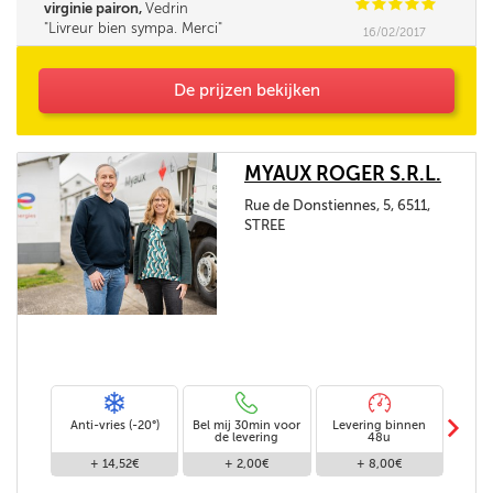
C
C
C
C
C
virginie pairon,
Vedrin
Livreur bien sympa. Merci
16/02/2017
De prijzen bekijken
MYAUX ROGER S.R.L.
Rue de Donstiennes, 5, 6511,
STREE
m
Anti-vries (-20°)
Bel mij 30min voor
Levering binnen
Stand
de levering
48u
+ 14,52€
+ 2,00€
+ 8,00€