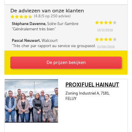
De adviezen van onze klanten
(4.8/5 op 250 advies)
C
C
C
C
i
@
C
C
C
C
C
Stéphane Davenne,
Solre-Sur-Sambre
Généralement très bien
15/11/2016
C
C
C
C
C
Pascal Neuwart,
Walcourt
Très cher par rapport au service via groupasol.
01/06/2018
Seul le délai m'a obligé à commander là. Je m'y
prendrai à l'avance à l'avenir. Rien à redire sur
la qualité du service mais chacun agit de la
De prijzen bekijken
même façon...
PROXIFUEL HAINAUT
Zoning Industriel A, 7181,
FELUY