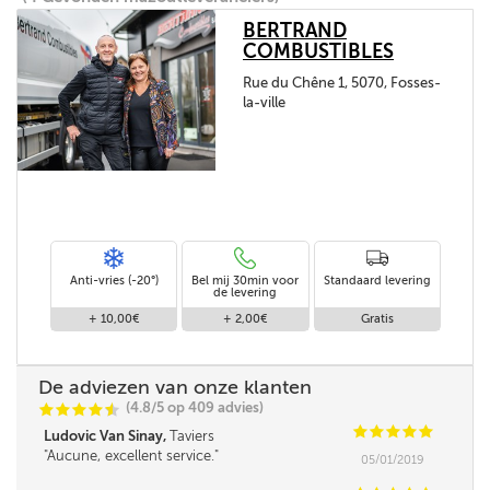
BERTRAND
COMBUSTIBLES
Rue du Chêne 1, 5070, Fosses-
la-ville
Anti-vries (-20°)
Bel mij 30min voor
Standaard levering
de levering
+ 10,00€
+ 2,00€
Gratis
De adviezen van onze klanten
(4.8/5 op 409 advies)
C
C
C
C
i
@
C
C
C
C
C
Ludovic Van Sinay,
Taviers
Aucune, excellent service.
05/01/2019