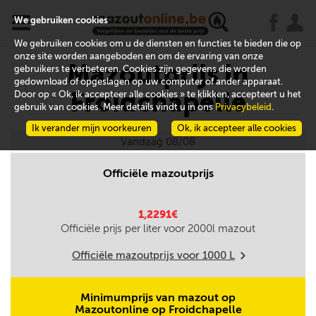
x
j
u
We gebruiken cookies
We gebruiken cookies om u de diensten en functies te bieden die op
onze site worden aangeboden en om de ervaring van onze
Mazoutprijs in
gebruikers te verbeteren. Cookies zijn gegevens die worden
gedownload of opgeslagen op uw computer of ander apparaat.
Froidchapelle
Door op « Ok, ik accepteer alle cookies » te klikken, accepteert u het
gebruik van cookies. Meer details vindt u in ons
Privacybeleid
.
Ik verander mijn voorkeuren
Ok, ik accepteer alle cookies
Vandaag 08/08
Officiële mazoutprijs
1,2291€
Officiële prijs per liter voor
2000
l mazout
Officiële mazoutprijs voor
1000
L
m
Minimumprijs van mazout op
Mazoutonline op Froidchapelle