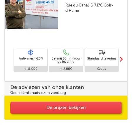
Rue du Canal, 5, 7170, Bois-
d'Haine
m
Anti-vries (-20°)
Bel mij 30min voor
Standaard levering
Le
de levering
af
+ 11,00€
+ 2,00€
Gratis
De adviezen van onze klanten
Geen klantenadviezen vandaag
De prijzen bekijken