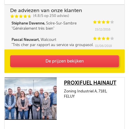
De adviezen van onze klanten
(4.8/5 op 250 advies)
C
C
C
C
i
@
C
C
C
C
C
Stéphane Davenne,
Solre-Sur-Sambre
Généralement très bien
15/11/2016
C
C
C
C
C
Pascal Neuwart,
Walcourt
Très cher par rapport au service via groupasol.
01/06/2018
Seul le délai m'a obligé à commander là. Je m'y
prendrai à l'avance à l'avenir. Rien à redire sur
la qualité du service mais chacun agit de la
De prijzen bekijken
même façon...
PROXIFUEL HAINAUT
Zoning Industriel A, 7181,
FELUY