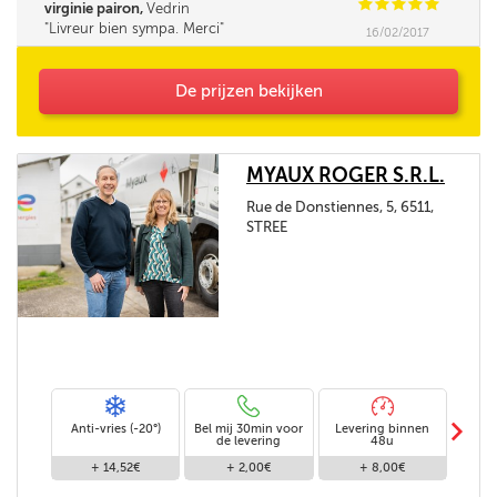
C
C
C
C
C
virginie pairon,
Vedrin
Livreur bien sympa. Merci
16/02/2017
De prijzen bekijken
MYAUX ROGER S.R.L.
Rue de Donstiennes, 5, 6511,
STREE
m
Anti-vries (-20°)
Bel mij 30min voor
Levering binnen
Stand
de levering
48u
+ 14,52€
+ 2,00€
+ 8,00€