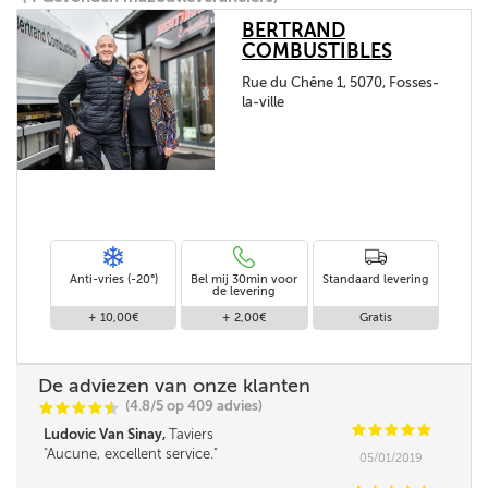
BERTRAND
COMBUSTIBLES
Rue du Chêne 1, 5070, Fosses-
la-ville
Anti-vries (-20°)
Bel mij 30min voor
Standaard levering
de levering
+ 10,00€
+ 2,00€
Gratis
De adviezen van onze klanten
(4.8/5 op 409 advies)
C
C
C
C
i
@
C
C
C
C
C
Ludovic Van Sinay,
Taviers
Aucune, excellent service.
05/01/2019