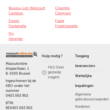
Boussu-Lez-Walcourt
Chastrès
Castillon
Clermont
Erpion
Fraire
Fontenelle
Froidchapelle
Pry
Vergnies
Hulp nodig ?
Toegang
Mazoutonline
leveranciers
FAQ (Veel
Anspachlaan, 1
gestelde
B-1000 Brussel
Wettelijke
vragen)
Ingeschreven bij de
bepalingen
KBO onder het
nummer
Algemene
0403.063.902
gebruiksvoorwaarden
BTW:
Kredieten
BE0403.063.902