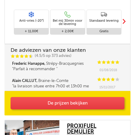
m
Anti-vries (-20°)
Bel mij 30min voor
Standaard levering
Le
de levering
af
+ 11,00€
+ 2,00€
Gratis
De adviezen van onze klanten
(4.5/5 op 373 advies)
C
C
C
C
i
@
C
C
C
C
C
Frederic Hanappe,
Strépy-Bracquegnies
Parfait à recommander
01/08/2018
C
C
C
C
C
Alain CALLUT,
Braine-le-Comte
la livraison situee entre 7h00 et 13h00 me
15/11/2017
parait tres longue. la fourchette ne pourrait elle
pas être un peu réduite. Merci
De prijzen bekijken
PROXIFUEL
DEMULIER