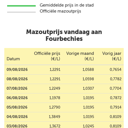
Gemiddelde prijs in de stad
Officiële mazoutprijs
Mazoutprijs vandaag aan
Fourbechies
Officiële prijs
Vorige maand
Vorig jaar
Datum
(€/L)
(€/L)
(€/L)
09/08/2026
1,2291
1,0588
0,7654
08/08/2026
1,2291
1,0598
0,7782
07/08/2026
1,2249
1,0307
0,7704
06/08/2026
1,1978
1,0195
0,7872
05/08/2026
1,2790
1,0195
0,7914
04/08/2026
1,3849
1,0195
0,8109
03/08/2026
1,3672
1,0245
0,8109