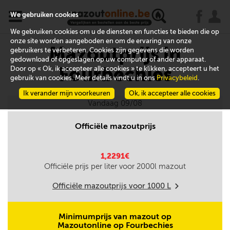
x
j
u
We gebruiken cookies
We gebruiken cookies om u de diensten en functies te bieden die op
onze site worden aangeboden en om de ervaring van onze
Mazoutprijs in
gebruikers te verbeteren. Cookies zijn gegevens die worden
gedownload of opgeslagen op uw computer of ander apparaat.
Fourbechies
Door op « Ok, ik accepteer alle cookies » te klikken, accepteert u het
gebruik van cookies. Meer details vindt u in ons
Privacybeleid
.
Ik verander mijn voorkeuren
Ok, ik accepteer alle cookies
Vandaag 09/08
Officiële mazoutprijs
1,2291€
Officiële prijs per liter voor
2000
l mazout
Officiële mazoutprijs voor
1000
L
m
Minimumprijs van mazout op
Mazoutonline op Fourbechies