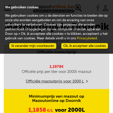
x
j
u
We gebruiken cookies
We gebruiken cookies om u de diensten en functies te bieden die op
onze site worden aangeboden en om de ervaring van onze
Mazoutprijs in Doornik
gebruikers te verbeteren. Cookies zijn gegevens die worden
gedownload of opgeslagen op uw computer of ander apparaat.
Door op « Ok, ik accepteer alle cookies » te klikken, accepteert u het
gebruik van cookies. Meer details vindt u in ons
Privacybeleid
.
Vandaag 06/08
Ik verander mijn voorkeuren
Ok, ik accepteer alle cookies
Officiële mazoutprijs
1,1978€
Officiële prijs per liter voor
2000
l mazout
Officiële mazoutprijs voor
1000
L
m
Minimumprijs van mazout op
Mazoutonline op Doornik
1,1858
2000L
voor
€/L