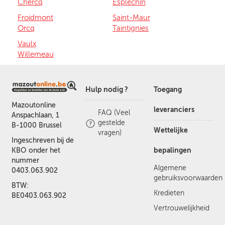
Chercq
Esplechin
Froidmont
Saint-Maur
Orcq
Taintignies
Vaulx
Willemeau
Hulp nodig ?
Toegang
Mazoutonline
leveranciers
FAQ (Veel
Anspachlaan, 1
gestelde
B-1000 Brussel
Wettelijke
vragen)
Ingeschreven bij de
bepalingen
KBO onder het
nummer
Algemene
0403.063.902
gebruiksvoorwaarden
BTW:
Kredieten
BE0403.063.902
Vertrouwelijkheid