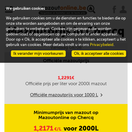
x
j
u
We gebruiken cookies
We gebruiken cookies om u de diensten en functies te bieden die op
onze site worden aangeboden en om de ervaring van onze
Mazoutprijs in Chercq
gebruikers te verbeteren. Cookies zijn gegevens die worden
gedownload of opgeslagen op uw computer of ander apparaat.
Door op « Ok, ik accepteer alle cookies » te klikken, accepteert u het
gebruik van cookies. Meer details vindt u in ons
Privacybeleid
.
Vandaag 08/08
Ik verander mijn voorkeuren
Ok, ik accepteer alle cookies
Officiële mazoutprijs
1,2291€
Officiële prijs per liter voor
2000
l mazout
Officiële mazoutprijs voor
1000
L
m
Minimumprijs van mazout op
Mazoutonline op Chercq
1,2171
2000L
voor
€/L