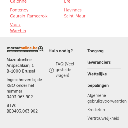
Calonne
Ere
Fontenoy
Havinnes
Gaurain-Ramecroix
Saint-Maur
Vaulx
Warchin
Hulp nodig ?
Toegang
Mazoutonline
leveranciers
FAQ (Veel
Anspachlaan, 1
gestelde
B-1000 Brussel
Wettelijke
vragen)
Ingeschreven bij de
bepalingen
KBO onder het
nummer
Algemene
0403.063.902
gebruiksvoorwaarden
BTW:
Kredieten
BE0403.063.902
Vertrouwelijkheid