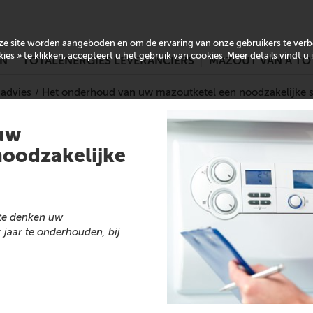
onze site worden aangeboden en om de ervaring van onze gebruikers te ver
es » te klikken, accepteert u het gebruik van cookies. Meer details vindt u
EN
TOTALENERGIES LEVERANCIERS
MAZOUT VAN A TO
 advies
Het onderhoud van uw mazoutketel een noodzakelijke s
uw
noodzakelijke
 te denken uw
jaar te onderhouden, bij