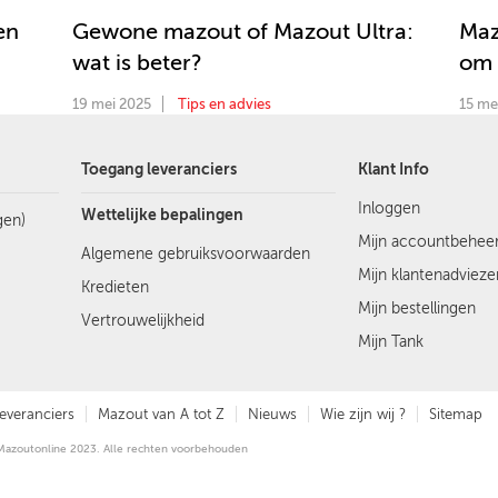
en
Gewone mazout of Mazout Ultra:
Maz
wat is beter?
om 
19 mei 2025
Tips en advies
15 me
Toegang leveranciers
Klant Info
Inloggen
Wettelijke bepalingen
gen)
Mijn accountbehee
Algemene gebruiksvoorwaarden
Mijn klantenadvieze
Kredieten
Mijn bestellingen
Vertrouwelijkheid
Mijn Tank
everanciers
Mazout van A tot Z
Nieuws
Wie zijn wij ?
Sitemap
© Mazoutonline 2023. Alle rechten voorbehouden