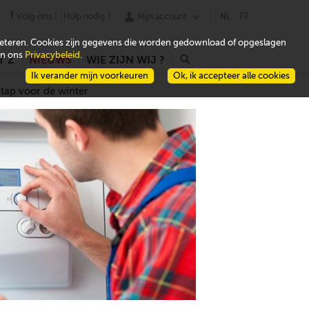
Volg ons !
Hulp nodig ?
Mijn account
NL
FR
beteren. Cookies zijn gegevens die worden gedownload of opgeslagen
 in ons
Privacybeleid
.
T Z
NIEUWS
WIE ZIJN WIJ ?
r
Ik verander mijn voorkeuren
Ok, ik accepteer alle cookies
tap voor de winter