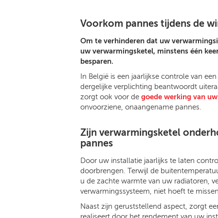
Voorkom pannes tijdens de wi
Om te verhinderen dat uw verwarmingsins
uw verwarmingsketel, minstens één keer 
besparen.
In België is een jaarlijkse controle van e
dergelijke verplichting beantwoordt uiter
zorgt ook voor de
goede werking van uw
onvoorziene, onaangename pannes.
Zijn verwarmingsketel onder
pannes
Door uw installatie jaarlijks te laten cont
doorbrengen. Terwijl de buitentemperatuur
u de zachte warmte van uw radiatoren, 
verwarmingssysteem, niet hoeft te missen
Naast zijn geruststellend aspect, zorgt e
realiseert door het rendement van uw inst