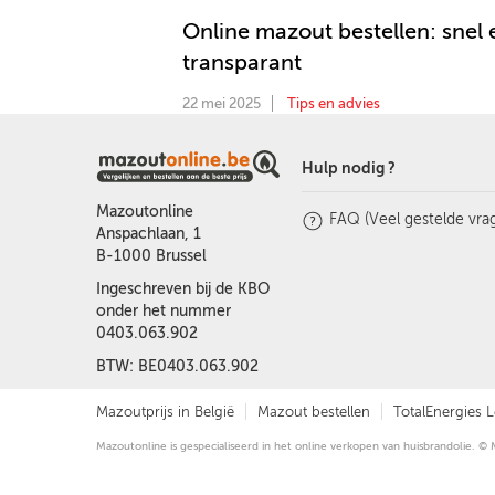
Online mazout bestellen: snel 
transparant
22 mei 2025
Tips en advies
Hulp nodig ?
Mazoutonline
FAQ (Veel gestelde vra
Anspachlaan, 1
B-1000 Brussel
Ingeschreven bij de KBO
onder het nummer
0403.063.902
BTW: BE0403.063.902
Mazoutprijs in België
Mazout bestellen
TotalEnergies L
Mazoutonline is gespecialiseerd in het online verkopen van huisbrandolie. 