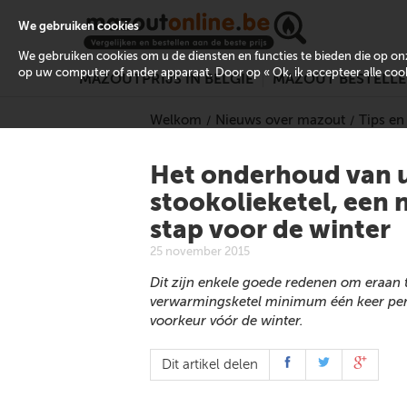
We gebruiken cookies
We gebruiken cookies om u de diensten en functies te bieden die op 
op uw computer of ander apparaat. Door op « Ok, ik accepteer alle cooki
MAZOUTPRIJS IN BELGIË
MAZOUT BESTELL
Welkom
Nieuws over mazout
Tips en
Het onderhoud van 
stookolieketel, een 
stap voor de winter
25 november 2015
Dit zijn enkele goede redenen om eraan
verwarmingsketel minimum één keer per 
voorkeur vóór de winter.
Dit artikel delen