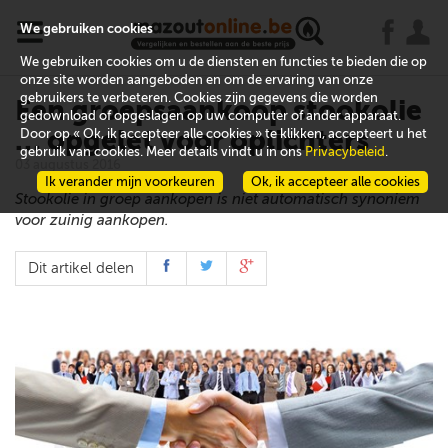
x
j
u
We gebruiken cookies
We gebruiken cookies om u de diensten en functies te bieden die op
onze site worden aangeboden en om de ervaring van onze
gebruikers te verbeteren. Cookies zijn gegevens die worden
Een groepsaankoop stookolie
gedownload of opgeslagen op uw computer of ander apparaat.
… opgelet voor oplichters
Door op « Ok, ik accepteer alle cookies » te klikken, accepteert u het
gebruik van cookies. Meer details vindt u in ons
Privacybeleid
.
03 augustus 2016
Ik verander mijn voorkeuren
Ok, ik accepteer alle cookies
Stookolie in groep aankopen is niet automatisch synoniem
voor zuinig aankopen.
Dit artikel delen