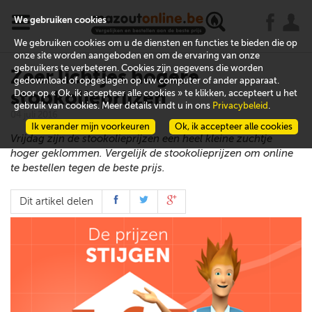
x
j
u
We gebruiken cookies
We gebruiken cookies om u de diensten en functies te bieden die op
onze site worden aangeboden en om de ervaring van onze
gebruikers te verbeteren. Cookies zijn gegevens die worden
Zeer lichtjes hogere
gedownload of opgeslagen op uw computer of ander apparaat.
stookolieprijzen
Door op « Ok, ik accepteer alle cookies » te klikken, accepteert u het
gebruik van cookies. Meer details vindt u in ons
Privacybeleid
.
04 juli 2016
Ik verander mijn voorkeuren
Ok, ik accepteer alle cookies
Vrijdag zijn de stookolieprijzen een heel kleine zuchtje
hoger geklommen. Vergelijk de stookolieprijzen om online
te bestellen tegen de beste prijs.
Dit artikel delen