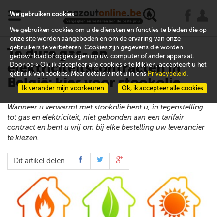
x
j
u
We gebruiken cookies
We gebruiken cookies om u de diensten en functies te bieden die op
onze site worden aangeboden en om de ervaring van onze
gebruikers te verbeteren. Cookies zijn gegevens die worden
Te dure gas- en
gedownload of opgeslagen op uw computer of ander apparaat.
elektriciteitscontracten in
Door op « Ok, ik accepteer alle cookies » te klikken, accepteert u het
gebruik van cookies. Meer details vindt u in ons
Privacybeleid
.
België: kies voor stookolie
Ik verander mijn voorkeuren
Ok, ik accepteer alle cookies
Wanneer u verwarmt met stookolie bent u, in tegenstelling
tot gas en elektriciteit, niet gebonden aan een tarifair
contract en bent u vrij om bij elke bestelling uw leverancier
te kiezen.
Dit artikel delen