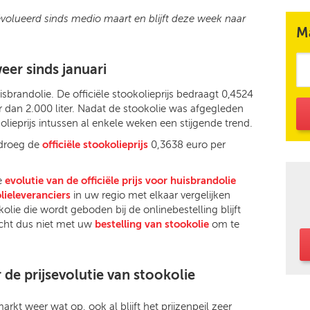
eëvolueerd sinds medio maart en blijft deze week naar
M
weer sinds januari
uisbrandolie. De officiële stookolieprijs bedraagt 0,4524
er dan 2.000 liter. Nadat de stookolie was afgegleden
olieprijs intussen al enkele weken een stijgende trend.
droeg de
officiële stookolieprijs
0,3638 euro per
e
evolutie van de officiële prijs voor huisbrandolie
lieleveranciers
in uw regio met elkaar vergelijken
kolie die wordt geboden bij de onlinebestelling blijft
cht dus niet met uw
bestelling van stookolie
om te
de prijsevolutie van stookolie
arkt weer wat op, ook al blijft het prijzenpeil zeer