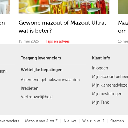
en
Gewone mazout of Mazout Ultra:
Maz
wat is beter?
om 
19 mei 2025
Tips en advies
15 me
Toegang leveranciers
Klant Info
Inloggen
Wettelijke bepalingen
gen)
Mijn accountbehee
Algemene gebruiksvoorwaarden
Mijn klantenadvieze
Kredieten
Mijn bestellingen
Vertrouwelijkheid
Mijn Tank
everanciers
Mazout van A tot Z
Nieuws
Wie zijn wij ?
Sitemap