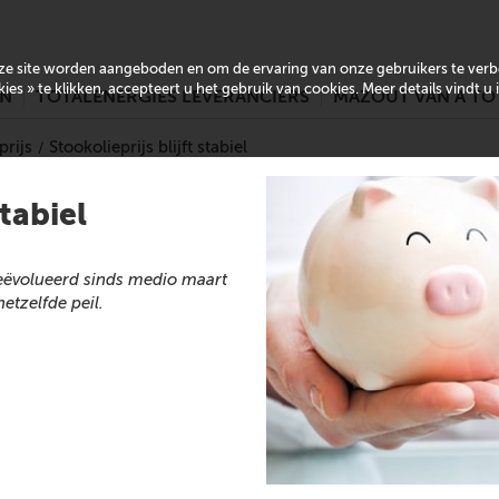
onze site worden aangeboden en om de ervaring van onze gebruikers te ver
es » te klikken, accepteert u het gebruik van cookies. Meer details vindt u
EN
TOTALENERGIES LEVERANCIERS
MAZOUT VAN A TO
rijs
Stookolieprijs blijft stabiel
stabiel
 geëvolueerd sinds medio maart
etzelfde peil.