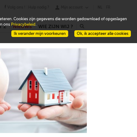
Volg ons !
Hulp nodig ?
Mijn account
NL
FR
beteren. Cookies zijn gegevens die worden gedownload of opgeslagen
 in ons
Privacybeleid
.
T Z
NIEUWS
WIE ZIJN WIJ ?
r
Ik verander mijn voorkeuren
Ok, ik accepteer alle cookies