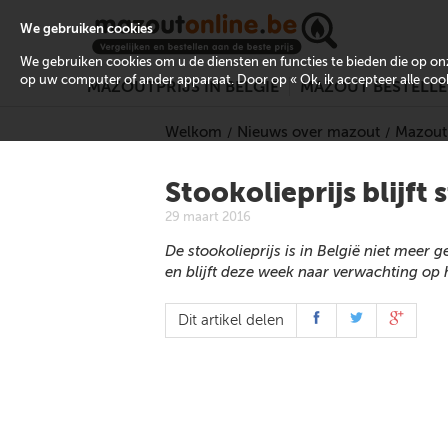
We gebruiken cookies
We gebruiken cookies om u de diensten en functies te bieden die op 
op uw computer of ander apparaat. Door op « Ok, ik accepteer alle cooki
MAZOUTPRIJS IN BELGIË
MAZOUT BESTELL
Welkom
Nieuws over mazout
Mazoutp
Stookolieprijs blijft 
29 maart 2016
De stookolieprijs is in België niet meer
en blijft deze week naar verwachting op h
Dit artikel delen