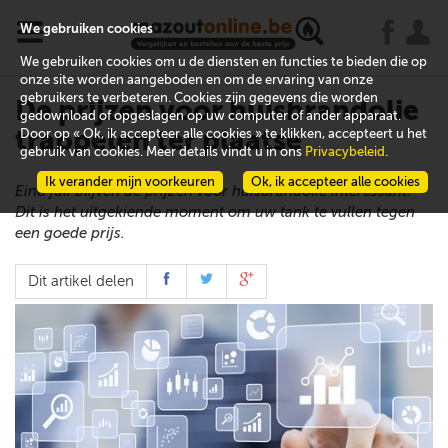
x
j
u
We gebruiken cookies
We gebruiken cookies om u de diensten en functies te bieden die op
onze site worden aangeboden en om de ervaring van onze
gebruikers te verbeteren. Cookies zijn gegevens die worden
De prijzen voor huisbrandolie
gedownload of opgeslagen op uw computer of ander apparaat.
trappelen ter plaatse
Door op « Ok, ik accepteer alle cookies » te klikken, accepteert u het
gebruik van cookies. Meer details vindt u in ons
Privacybeleid
.
Ik verander mijn voorkeuren
Ok, ik accepteer alle cookies
Eind juli blijven de prijzen voor huisbrandolie interessant!
Dit is het uitgekiende moment om uw tank te vullen tegen
een goede prijs.
Dit artikel delen