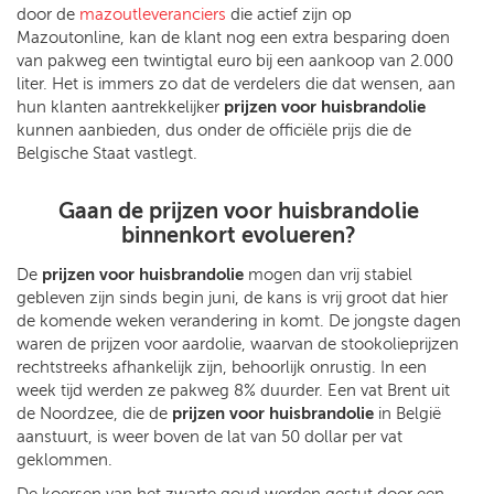
door de
mazoutleveranciers
die actief zijn op
Mazoutonline, kan de klant nog een extra besparing doen
van pakweg een twintigtal euro bij een aankoop van 2.000
liter. Het is immers zo dat de verdelers die dat wensen, aan
hun klanten aantrekkelijker
prijzen voor huisbrandolie
kunnen aanbieden, dus onder de officiële prijs die de
Belgische Staat vastlegt.
Gaan de prijzen voor huisbrandolie
binnenkort evolueren?
De
prijzen voor huisbrandolie
mogen dan vrij stabiel
gebleven zijn sinds begin juni, de kans is vrij groot dat hier
de komende weken verandering in komt. De jongste dagen
waren de prijzen voor aardolie, waarvan de stookolieprijzen
rechtstreeks afhankelijk zijn, behoorlijk onrustig. In een
week tijd werden ze pakweg 8% duurder. Een vat Brent uit
de Noordzee, die de
prijzen voor huisbrandolie
in België
aanstuurt, is weer boven de lat van 50 dollar per vat
geklommen.
De koersen van het zwarte goud werden gestut door een