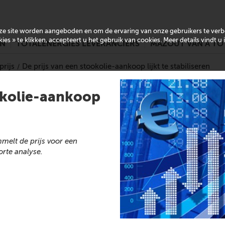
onze site worden aangeboden en om de ervaring van onze gebruikers te ver
es » te klikken, accepteert u het gebruik van cookies. Meer details vindt u
EN
TOTALENERGIES LEVERANCIERS
MAZOUT VAN A TO
rijs
De prijs van een stookolie-aankoop lijkt te stabiliseren
ookolie-aankoop
melt de prijs voor een
rte analyse.