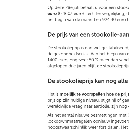
Op deze 28e juli betaalt u voor een stoo
euro
(0,4603 euro/liter). Ter vergelijking,
het begin van de maand en 924,40 euro 
De prijs van een stookolie-aan
De stookolieprijs is dan wel gestabiliseerd
de gezondheidscrisis. Aan het begin van d
1400 euro, ongeveer 50 % meer dan vand
afgelopen drie jaren blijft de stookoliepr
De stookolieprijs kan nog all
Het is
moeilijk te voorspellen hoe de pri
prijs op zijn huidige niveau, stijgt hij of 
wereldwijde vraag naar aardolie, zijn nog
Als het aantal nieuwe besmettingen met CO
lockdownmaatregelen opnieuw ingevoerd d
hoogstwaarschijnlijk weer fors dalen. Het