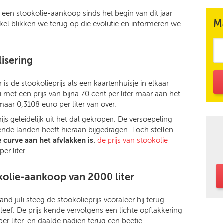
 een stookolie-aankoop sinds het begin van dit jaar
M
tikel blikken we terug op die evolutie en informeren we
lisering
 is de stookolieprijs als een kaartenhuisje in elkaar
met een prijs van bijna 70 cent per liter maar aan het
aar 0,3108 euro per liter van over.
js geleidelijk uit het dal gekropen. De versoepeling
nde landen heeft hieraan bijgedragen. Toch stellen
e curve aan het afvlakken is
:
de prijs van stookolie
er liter.
olie-aankoop van 2000 liter
 juli steeg de stookolieprijs vooraleer hij terug
bleef. De prijs kende vervolgens een lichte opflakkering
per liter, en daalde nadien terug een beetje.