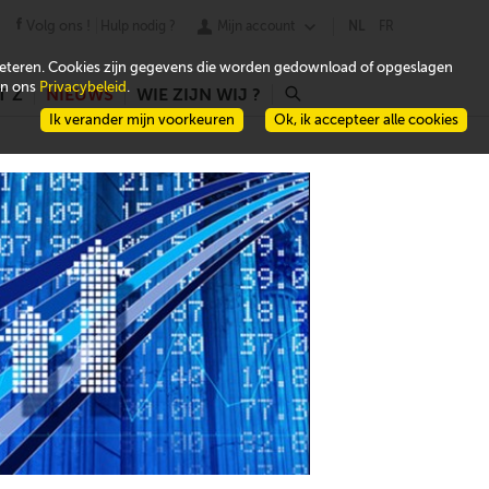
Volg ons !
Hulp nodig ?
Mijn account
NL
FR
beteren. Cookies zijn gegevens die worden gedownload of opgeslagen
 in ons
Privacybeleid
.
T Z
NIEUWS
WIE ZIJN WIJ ?
r
Ik verander mijn voorkeuren
Ok, ik accepteer alle cookies