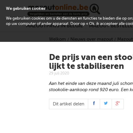
We gebruiken cookies
We gebruiken cookies om u de diensten en functies te bieden die op 
op uw computer of ander apparaat. Door op « Ok, ik accepteer alle cooki
MAZOUTPRIJS IN BELGIË
MAZOUT BESTELL
Welkom
Nieuws over mazout
Mazoutp
De prijs van een st
lijkt te stabiliseren
29 juli 2020
Aan het einde van deze maand juli schom
stookolie-aankoop rond 920 euro. Een ko
Dit artikel delen