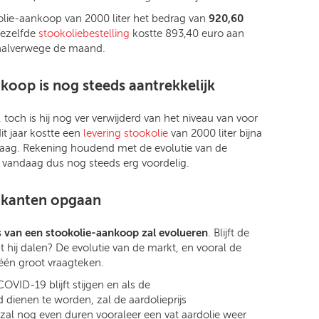
kolie-aankoop van 2000 liter het bedrag van
920,60
 dezelfde
stookoliebestelling
kostte 893,40 euro aan
halverwege de maand.
koop is nog steeds aantrekkelijk
, toch is hij nog ver verwijderd van het niveau van voor
it jaar kostte een
levering stookolie
van 2000 liter bijna
aag. Rekening houdend met de evolutie van de
ijs vandaag dus nog steeds erg voordelig.
e kanten opgaan
js van een stookolie-aankoop zal evolueren
. Blijft de
gaat hij dalen? De evolutie van de markt, en vooral de
 één groot vraagteken.
VID-19 blijft stijgen en als de
ienen te worden, zal de aardolieprijs
 zal nog even duren vooraleer een vat aardolie weer