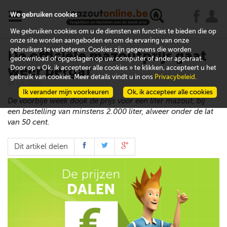
x
j
u
We gebruiken cookies
We gebruiken cookies om u de diensten en functies te bieden die op
onze site worden aangeboden en om de ervaring van onze
gebruikers te verbeteren. Cookies zijn gegevens die worden
De officiële mazoutprijs gaat
gedownload of opgeslagen op uw computer of ander apparaat.
weer bergaf
Door op « Ok, ik accepteer alle cookies » te klikken, accepteert u het
gebruik van cookies. Meer details vindt u in ons
Privacybeleid
.
18 juli 2016
Ik verander mijn voorkeuren
Ok, ik accepteer alle cookies
De voorbije week dook de prijs voor een liter mazout, bij
een bestelling van minstens 2.000 liter, alweer onder de lat
van 50 cent.
Dit artikel delen