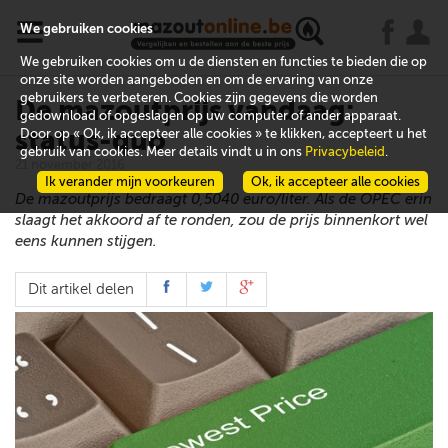
x
j
u
We gebruiken cookies
We gebruiken cookies om u de diensten en functies te bieden die op
onze site worden aangeboden en om de ervaring van onze
gebruikers te verbeteren. Cookies zijn gegevens die worden
De mazoutprijs vandaag:
gedownload of opgeslagen op uw computer of ander apparaat.
status-quo
Door op « Ok, ik accepteer alle cookies » te klikken, accepteert u het
gebruik van cookies. Meer details vindt u in ons
Privacybeleid
.
21 november 2016
Ik verander mijn voorkeuren
Ok, ik accepteer alle cookies
De mazoutprijs bedraagt 0,5040 euro/liter. Als de OPEC erin
slaagt het akkoord af te ronden, zou de prijs binnenkort wel
eens kunnen stijgen.
Dit artikel delen