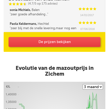
(4.7/5 op 175 advies)
C
C
C
C
i
@
C
C
C
C
C
sonia Michiels,
Balen
zeer goede afhandeling ,
14/01/2017
C
C
C
C
C
Paola Keldermans,
Hechtel
zeer blij met de snelle levering,maar nog een
07/06/2016
geluk dat ik zij hoeveel ik nodig had want de
baas had het verkeerd op de leveringsbon
gezet,en anders had ik maar de helft
De prijzen bekijken
gekregen.
Evolutie van de mazoutprijs in
Zichem