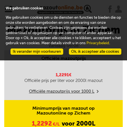
x
j
u
We gebruiken cookies
We gebruiken cookies om u de diensten en functies te bieden die op
onze site worden aangeboden en om de ervaring van onze
Mazoutprijs in Zichem
gebruikers te verbeteren. Cookies zijn gegevens die worden
gedownload of opgeslagen op uw computer of ander apparaat.
Door op « Ok, ik accepteer alle cookies » te klikken, accepteert u het
gebruik van cookies. Meer details vindt u in ons
Privacybeleid
.
Vandaag 09/08
Ik verander mijn voorkeuren
Ok, ik accepteer alle cookies
Officiële mazoutprijs
1,2291€
Officiële prijs per liter voor
2000
l mazout
Officiële mazoutprijs voor
1000
L
m
Minimumprijs van mazout op
Mazoutonline op Zichem
1,2292
2000L
voor
€/L