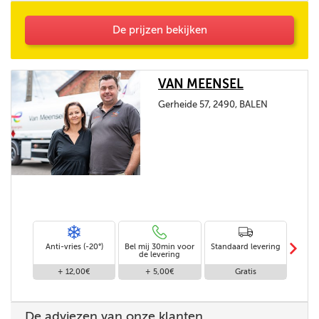
De prijzen bekijken
VAN MEENSEL
Gerheide 57, 2490, BALEN
m
Anti-vries (-20°)
Bel mij 30min voor
Standaard levering
Le
de levering
af
+ 12,00€
+ 5,00€
Gratis
De adviezen van onze klanten