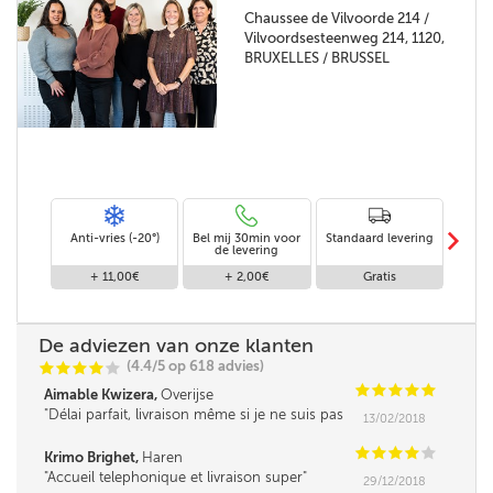
Chaussee de Vilvoorde 214 /
Vilvoordsesteenweg 214, 1120,
BRUXELLES / BRUSSEL
m
Anti-vries (-20°)
Bel mij 30min voor
Standaard levering
Le
de levering
af
+ 11,00€
+ 2,00€
Gratis
De adviezen van onze klanten
(4.4/5 op 618 advies)
C
C
C
C
C
C
C
C
C
C
Aimable Kwizera,
Overijse
Délai parfait, livraison même si je ne suis pas
13/02/2018
là, en toute confiance.
C
C
C
C
C
Krimo Brighet,
Haren
Accueil telephonique et livraison super
29/12/2018