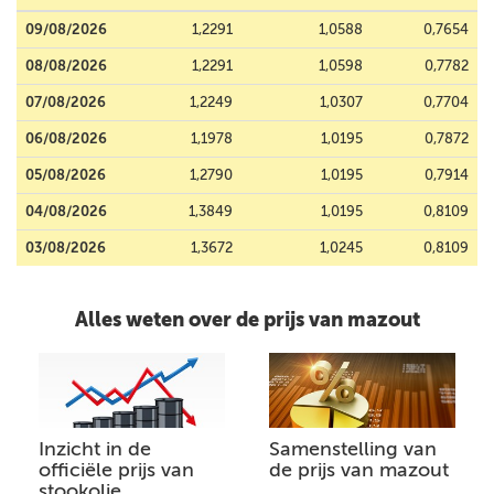
09/08/2026
1,2291
1,0588
0,7654
08/08/2026
1,2291
1,0598
0,7782
07/08/2026
1,2249
1,0307
0,7704
06/08/2026
1,1978
1,0195
0,7872
05/08/2026
1,2790
1,0195
0,7914
04/08/2026
1,3849
1,0195
0,8109
03/08/2026
1,3672
1,0245
0,8109
Alles weten over de prijs van mazout
Inzicht in de
Samenstelling van
officiële prijs van
de prijs van mazout
stookolie