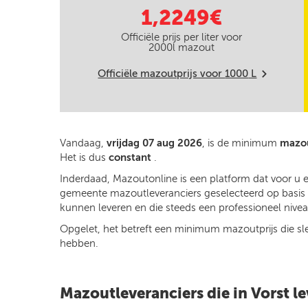
1,2249€
Officiële prijs per liter voor
2000
l mazout
Officiële mazoutprijs voor
1000
L
m
Vandaag,
vrijdag 07 aug 2026
, is de minimum
mazou
Het is dus
constant
.
Inderdaad, Mazoutonline is een platform dat voor u 
gemeente mazoutleveranciers geselecteerd op basis va
kunnen leveren en die steeds een professioneel niveau
Opgelet, het betreft een minimum mazoutprijs die slech
hebben.
Mazoutleveranciers die in Vorst l