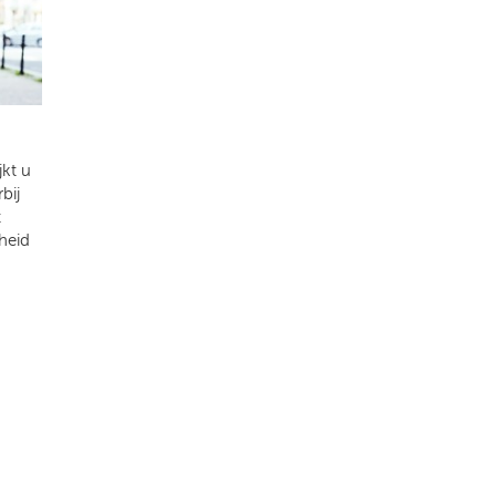
kt u
bij
t
heid