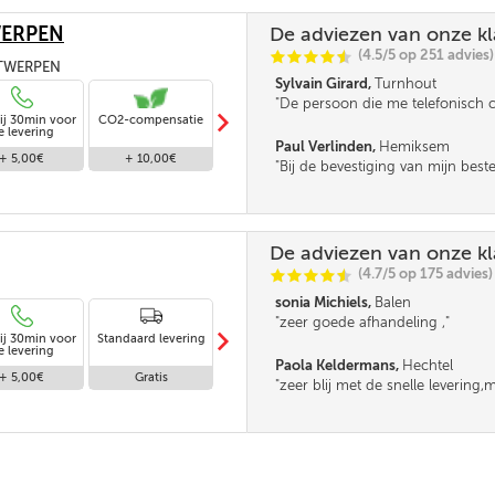
WERPEN
De adviezen van onze k
(4.5/5 op 251 advies)
C
C
C
C
i
@
ANTWERPEN
Sylvain Girard,
Turnhout
De persoon die me telefonisch 
m
ij 30min voor
CO2-compensatie
Standaard levering
was iets minder vlot in omgang
e levering
leek me. Verder was de service s
Paul Verlinden,
Hemiksem
+ 5,00€
+ 10,00€
Gratis
Bij de bevestiging van mijn best
mijn opmerking (Korting HNN per
bevestigd.
De adviezen van onze k
(4.7/5 op 175 advies)
C
C
C
C
i
@
sonia Michiels,
Balen
zeer goede afhandeling ,
m
ij 30min voor
Standaard levering
Levering in
e levering
afwezigheid
Paola Keldermans,
Hechtel
+ 5,00€
Gratis
Gratis
zeer blij met de snelle levering
geluk dat ik zij hoeveel ik nodig
baas had het verkeerd op de lev
gezet,en anders had ik maar de h
gekregen.