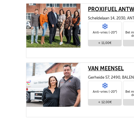
PROXIFUEL ANT
Scheldelaan 14, 2030, 
Anti-vries (-20°)
Bel m
d
+ 11,00€
VAN MEENSEL
Gerheide 57, 2490, BALEN
Anti-vries (-20°)
Bel m
d
+ 12,00€