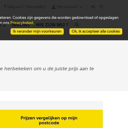
Volg ons !
Hulp nodig ?
Mijn account
NL
FR
beteren. Cookies zijn gegevens die worden gedownload of opgeslagen
 in ons
Privacybeleid
.
T Z
NIEUWS
WIE ZIJN WIJ ?
r
Ik verander mijn voorkeuren
Ok, ik accepteer alle cookies
e herbekeken om u de juiste prijs aan te
Prijzen vergelijken op mijn
postcode