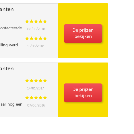
lanten
C
C
C
C
C
contacteerde
08/05/2016
De prijzen
 met mensen,
bekijken
uper!
C
C
C
C
C
elling werd
15/03/2016
soneel) niet
lanten
C
C
C
C
C
14/01/2017
De prijzen
bekijken
C
C
C
C
C
,maar nog een
07/06/2016
 had want de
eringsbon
elft