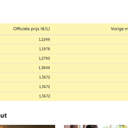
Officiële prijs (€/L)
Vorige m
1,2249
1,1978
1,2790
1,3849
1,3672
1,3672
1,3672
out