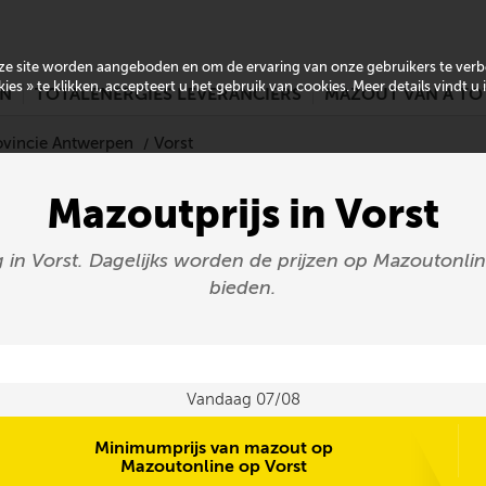
onze site worden aangeboden en om de ervaring van onze gebruikers te ver
es » te klikken, accepteert u het gebruik van cookies. Meer details vindt u
EN
TOTALENERGIES LEVERANCIERS
MAZOUT VAN A TO
ovincie Antwerpen
Vorst
Mazoutprijs in Vorst
 in Vorst. Dagelijks worden de prijzen op Mazoutonlin
bieden.
Vandaag 07/08
Minimumprijs van mazout op
Mazoutonline op Vorst