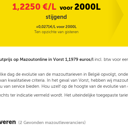
1,2250
€/L
2000L
voor
stijgend
+0,0271€/L voor 2000L
Ten opzichte van gisteren
tprijs op Mazoutonline in Vorst 1,1979 euros/l
incl. btw voor e
elke dag de evolutie van de mazouttarieven in België opvolgt, ond
n kwalitatieve criteria. In het geval van Vorst, hebben wij mazout
 van service bieden. Hou uzelf op de hoogte van de evolutie van d
ts ter indicatie vermeld wordt. Het uiteindelijke toegepaste tarief
everen
(2 Gevonden mazoutleveranciers)