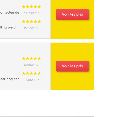
C
C
C
C
C
contacteerde
08/05/2016
Voir les prix
 met mensen,
uper!
C
C
C
C
C
elling werd
15/03/2016
soneel) niet
C
C
C
C
C
14/01/2017
Voir les prix
C
C
C
C
C
,maar nog een
07/06/2016
 had want de
eringsbon
elft