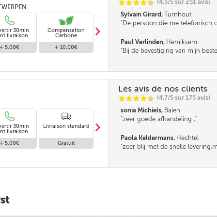
(4.5/5 sur 251 avis)
C
C
C
C
i
@
ANTWERPEN
Sylvain Girard,
Turnhout
De persoon die me telefonisch 
m
vertir 30min
Compensation
Livraison standard
was iets minder vlot in omgang
nt livraison
Carbone
leek me. Verder was de service s
Paul Verlinden,
Hemiksem
+ 5,00€
+ 10,00€
Gratuit
Bij de bevestiging van mijn best
mijn opmerking (Korting HNN per
bevestigd.
Les avis de nos clients
(4.7/5 sur 175 avis)
C
C
C
C
i
@
sonia Michiels,
Balen
zeer goede afhandeling ,
m
vertir 30min
Livraison standard
Livraison en
nt livraison
absence
Paola Keldermans,
Hechtel
+ 5,00€
Gratuit
Gratuit
zeer blij met de snelle levering
geluk dat ik zij hoeveel ik nodig
baas had het verkeerd op de lev
gezet,en anders had ik maar de h
gekregen.
st