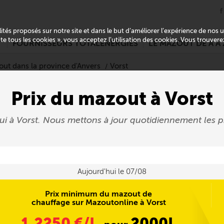
alités proposés sur notre site et dans le but d’améliorer l’expérience de nos
pte tous les cookies », vous acceptez l’utilisation des cookies. Vous trouver
T
FOURNISSEURS TOTALENERGIES
LE MAZOUT DE A À 
out dans la province d'Anvers
Vorst
Prix du mazout à Vorst
hui à Vorst. Nous mettons à jour quotidiennement le
Aujourd'hui le 07/08
Prix minimum du mazout de
chauffage sur Mazoutonline à Vorst
1,2250
€/L
2000L