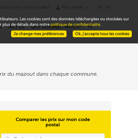
Nous suivre
Besoin d'aide ?
Mon compte
FR
NL
 utilisateurs. Les cookies sont des données téléchargées ou stockées sur
ez plus de détails dans notre
politique de confidentialité
.
Z
ACTUS
QUI SOMMES-NOUS?
r
Je change mes préférences
Ok, j’accepte tous les cookies
s prix du mazout dans chaque commune.
Comparer les prix sur mon code
postal