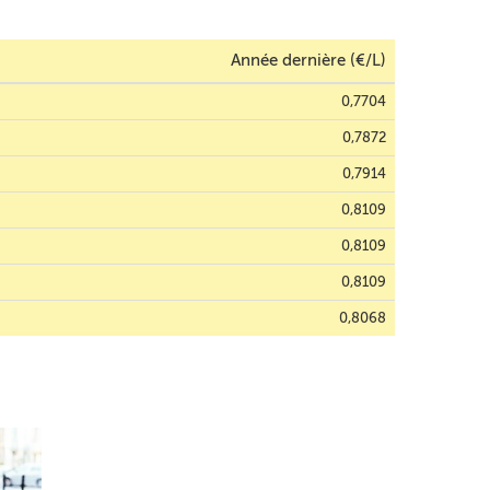
Année dernière (€/L)
0,7704
0,7872
0,7914
0,8109
0,8109
0,8109
0,8068