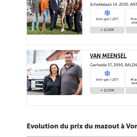
Scheldelaan 14, 2030, 
Anti-gel (-20°)
M'a
ava
+ 11,00€
VAN MEENSEL
Gerheide 57, 2490, BALEN
Anti-gel (-20°)
M'a
ava
+ 12,00€
Evolution du prix du mazout à Vor