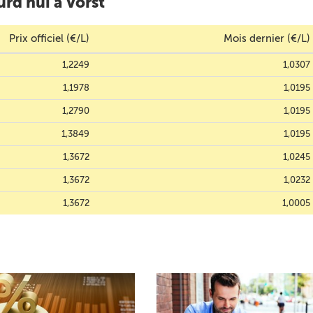
rd'hui à Vorst
Prix officiel (€/L)
Mois dernier (€/L)
1,2249
1,0307
1,1978
1,0195
1,2790
1,0195
1,3849
1,0195
1,3672
1,0245
1,3672
1,0232
1,3672
1,0005