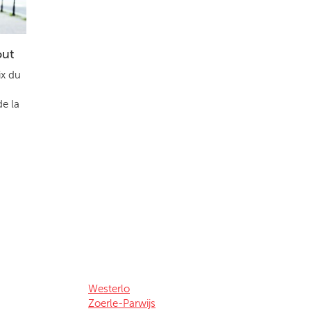
out
ix du
de la
Westerlo
Zoerle-Parwijs