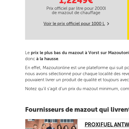
1,2249€
Prix officiel par litre pour
2000
l
de mazout de chauffage
Voir le prix officiel pour
1000
L
m
Le
prix le plus bas du mazout à Vorst sur Mazouton
donc
à la hausse
.
En effet, Mazoutonline est une plateforme qui suit po
nous avons sélectionné pour chaque localité des reven
pouvaient livrer un produit de qualité et toujours av
Notez qu’il s’agit d’un prix du mazout minimum, commun
Fournisseurs de mazout qui livrent
PROXIFUEL ANT